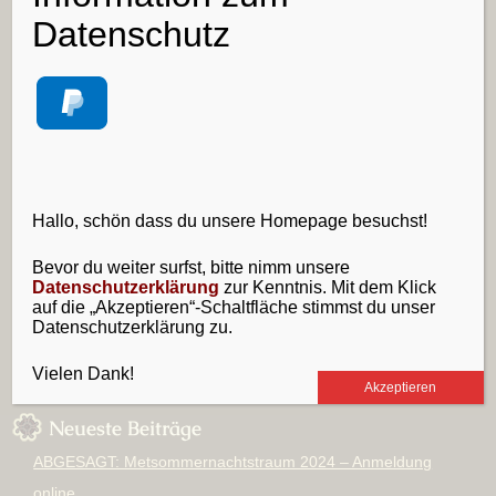
Datenschutz
nach:
zufällige Bilder
Hallo, schön dass du unsere Homepage besuchst!
Bevor du weiter surfst, bitte nimm unsere
Datenschutzerklärung
zur Kenntnis. Mit dem Klick
auf die „Akzeptieren“-Schaltfläche stimmst du unser
Datenschutzerklärung zu.
Vielen Dank!
Akzeptieren
Neueste Beiträge
ABGESAGT: Metsommernachtstraum 2024 – Anmeldung
online