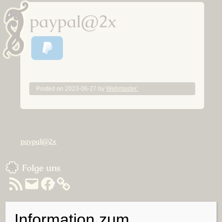
paypal@2x
Posted on
2023-06-27
by
Webmaster.
Beitragsnavigation
paypal@2x
Sidebar
Folge uns
RSS-
E-
Facebook
Feed
Mail
Information zum
Suchen