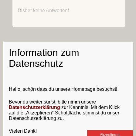
Bisher keine Antworten!
Sidebar
Folge uns
Information zum
RSS-
E-
Facebook
Datenschutz
Feed
Mail
Suchen
Hallo, schön dass du unsere Homepage besuchst!
nach:
Bevor du weiter surfst, bitte nimm unsere
zufällige Bilder
Datenschutzerklärung
zur Kenntnis. Mit dem Klick
auf die „Akzeptieren“-Schaltfläche stimmst du unser
Datenschutzerklärung zu.
Vielen Dank!
Akzeptieren