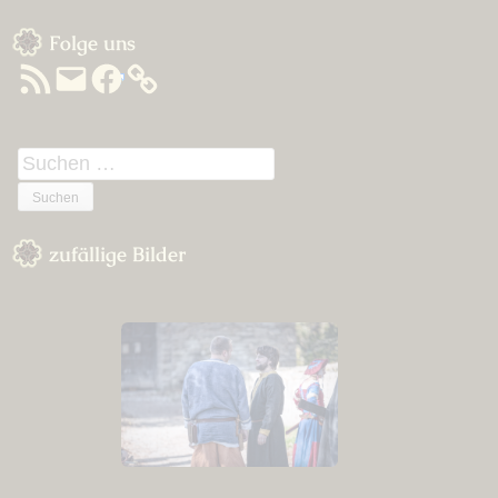
Sidebar
Folge uns
RSS-
E-
Facebook
Feed
Mail
Suchen
nach:
zufällige Bilder