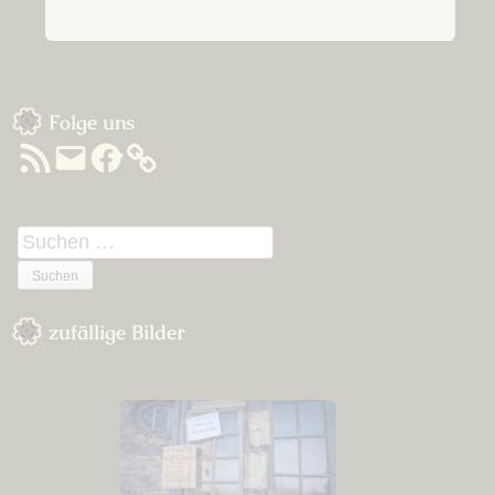
Sidebar
Folge uns
RSS-
E-
Facebook
Feed
Mail
Suchen
nach:
zufällige Bilder