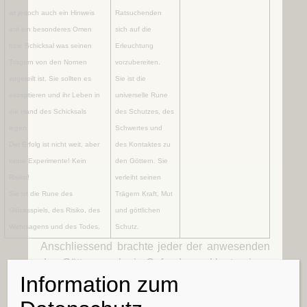
ist jedoch auch ein Hinweis
Ratsuchenden
auf ein besonderes Omen
sich auf die
bzw. Schicksal was seinen
Erleuchtung
Trägern von den Nornen
vorzubereiten.
zugeteilt ist. Sie sollten es
Sie ist die
akzeptieren und ihr Leben in
universelle Rune
die Hand des Schicksals
des Schutzes, des
legen.
Schwertes und
Der Erfolg ist nicht weit, aber
des Kontaktes zu
keine Experimente! Kein
den Göttern. Sie
Risiko!
verleiht seinen
Sie ist die Rune des
Trägern Kraft, Mut
Glücksspiels, des Risiko, des
und göttlichen
Wahrsagens und des Todes.
Schutz.
Anschliessend brachte jeder der anwesenden
den Göttern noch ein Opfer dar und legte einen
Information zum
heiligen Schwur vor den Göttern ab, um dafür
zu sorgen dass diese ein Auge auf die Gruppe