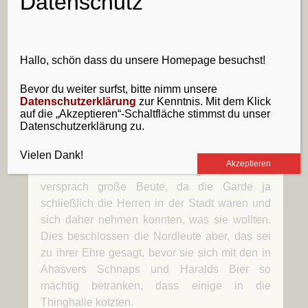
Datenschutz
haben. Seitdem ziehen die Freunde als Sippe
bzw. Manschaft der „Lendermannen“ durch die
Welt.
Hallo, schön dass du unsere Homepage besuchst!
Während dieses denkwürdigen Winterthings,
zu dem die Lendermannen auch einige Fässer
Bevor du weiter surfst, bitte nimm unsere
Datenschutzerklärung
zur Kenntnis. Mit dem Klick
vergorener Früchte und ein vom Braumeister
auf die „Akzeptieren“-Schaltfläche stimmst du unser
Harald gebrautes Fass Bier mitgebracht hatten,
Datenschutzerklärung zu.
beschloss das Große Heer, im nächsten
Sommer nach Nyland zu fahren, um sich dort
Vielen Dank!
Akzeptieren
als Garde der Stadt zu verdingen. Die Fahrt
versprach große Beute, da die Garde ja
schließlich die Herren in der Stadt waren und
sich daher nehmen konnten, was sie wollten.
Dies beschlossen die Nordleute aber, das sei
zu ihrer Ehre gesagt, bevor sie sich mit den in
Ahasvers Schnaps und Haralds Bier so
mächtig betranken, dass einige in die
Thinghalle kotzten.