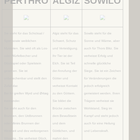
PERTHRO
ALGIZ
SOWILO
Sie steht für das Schicksal /
Algiz steht für das
Sowilo steht für die
Spiel sowie weiblichen
Schwert, Schutz
Sonne und Wärme, aber
Mysterien. Sie wird oft als Los-
und Verteidigung.
auch für Thors Blitz. Sie
oder Würfelbecher und
Ihr Tier ist der
verheisst Erfolg und
Glückspiel oder Spielstein
Elch. Sie ist Teil
schnelle glückliche
gesehen. Sie ist
der Anrufung der
Siege. Sie ist ein Zeichen
unberechenbar und stellt den
Götter und
für Veränderungen die
Zufall dar.
verheisst Kontakt
jedoch erfolgreich
Bei ihr greifen Wyrd und Ørlœg
zu den Göttern.
gemeistert werden. Ihren
ineinander.
Sie bildet die
Trägern verheisst sie
Sie steht auch für den
Brücke zwischen
Wohlstand, Sieg im
Brunnen, den Urdbrunnen
dem Bewußtsein
Kampf und steht jedoch
oder Mimirs Brunnen der
und dem
auch für eine Heilung
Weisheit und des verborgenen
Göttlichen, und
und Lebenskraft.
Wissens.. Sie verheisst Glück,
mahnt den