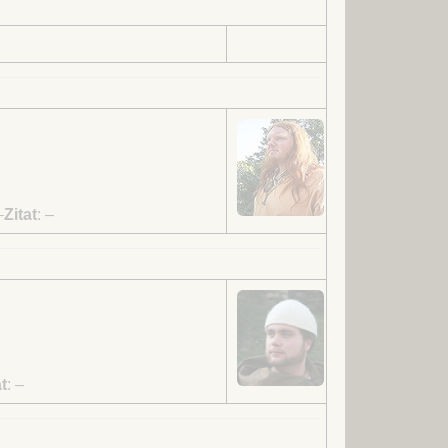
–
Zitat
:
–
t
:
–