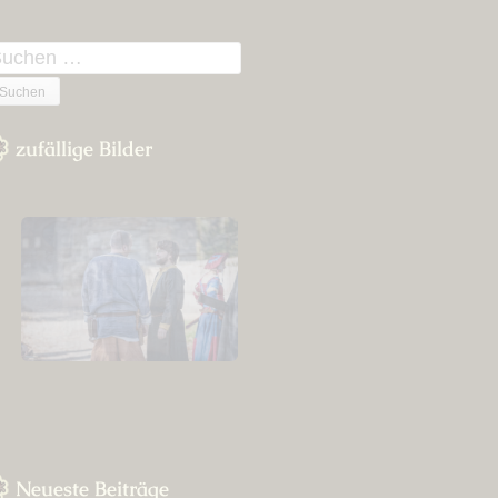
n
uchen
ach:
zufällige Bilder
Neueste Beiträge