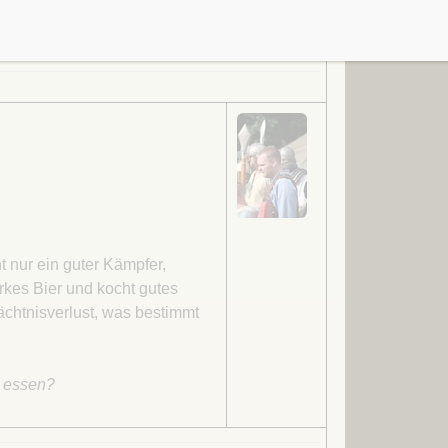
t nur ein guter Kämpfer,
rkes Bier und kocht gutes
ächtnisverlust, was bestimmt
h essen?