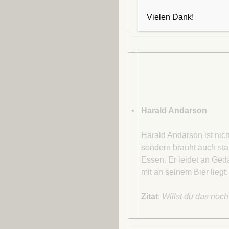
Zitat
:
Vielen Dank!
•
Harald Andarson
Harald Andarson ist nich
sondern brauht auch sta
Essen. Er leidet an Ged
mit an seinem Bier liegt.
Zitat
:
Willst du das noc