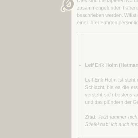
Dies sind die tapferen Nord
zusammengefunden haben. Si
beschrieben werden. Willst d
einer ihrer Fahrten persönli
•
Leif Erik Holm (Hetma
Leif Erik Holm ist steht
Schlacht, bis es die er
versteht sich bestens
und das plündern der G
Zitat
:
Jetzt jammer nich
Stiefel hab‘ ich auch imm