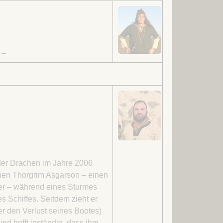
:
–
der Drachen im Jahre 2006
nen Thorgrim Asgarson – einen
r – während eines Sturmes
 Schiffes. Seitdem zieht er
r den Verlust seines Bootes)
d hofft inständig, dass ihm