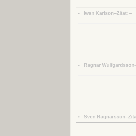
•
Iwan Karlson
–
Zitat
:
–
•
Ragnar Wulfgardsson
•
Sven Ragnarsson
–
Zita