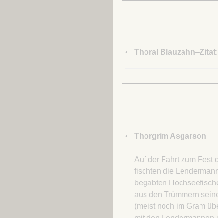
•
Thoral Blauzahn
–
Zitat
•
Thorgrim Asgarson
Auf der Fahrt zum Fest 
fischten die Lenderman
begabten Hochseefische
aus den Trümmern seines
(meist noch im Gram übe
mit den Lendermannen un