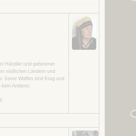
Kapitel 12 – Ein Schiff
Kapitel 13 – Eine Jurte
Kapitel 14 – Auch
Schwarzes Eis kann man
zerschlagen
Kapitel 15 – Neu-Freystadt
r
Kapitel 16 – Erste
ter Händler und geborener
Lendermannen-Schenke
den südlichen Ländern und
auf dem Winterthing
r. Seine Waffen sind Krug und
Kapitel 17 – Im Lande der
e kein Anderer.
Chatten
Kapitel 18 – Merseberg
!
Kapitel 19 – Das Land der
Drachen gehört den Orks
Kapitel 20 – Das Land der
Drachen gehörte den Orks