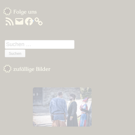
Sidebar
Folge uns
RSS-
E-
Facebook
Feed
Mail
Suchen
nach:
zufällige Bilder