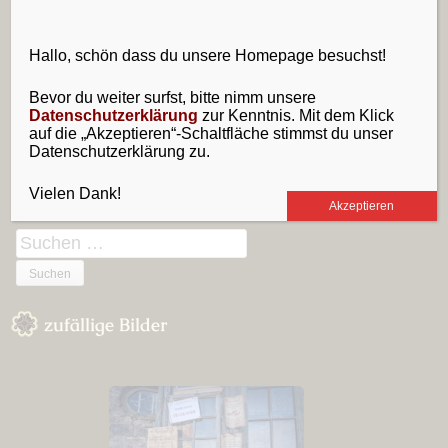
LENDERMANNEN.
Hallo, schön dass du unsere Homepage besuchst!
Bevor du weiter surfst, bitte nimm unsere
Datenschutzerklärung
zur Kenntnis. Mit dem Klick
Sidebar
Folge uns
auf die „Akzeptieren“-Schaltfläche stimmst du unser
Datenschutzerklärung zu.
RSS-
E-
Facebook
Feed
Mail
Vielen Dank!
Akzeptieren
Suchen
nach:
zufällige Bilder