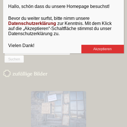
2024
Hallo, schön dass du unsere Homepage besuchst!
Sidebar
Bevor du weiter surfst, bitte nimm unsere
Folge uns
Datenschutzerklärung
zur Kenntnis. Mit dem Klick
RSS-
E-
Facebook
auf die „Akzeptieren“-Schaltfläche stimmst du unser
Feed
Mail
Datenschutzerklärung zu.
Vielen Dank!
Suchen
Akzeptieren
nach:
zufällige Bilder