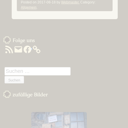
Posted on
2017-08-18
by
Webmaster.
Category:
Allgemein
.
Sidebar
Folge uns
RSS-
E-
Facebook
Feed
Mail
Suchen
nach:
zufällige Bilder