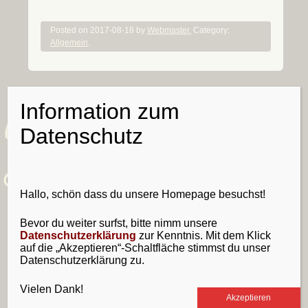
Posted on
2017-08-18
by
Webmaster.
Category:
Allgemein
.
Information zum
Willkommen
Datenschutz
Fremder!
Hallo, schön dass du unsere Homepage besuchst!
Tritt ein und schau dich ruhig um. Lass dich
von den Klingen und Rüstungen nicht
Bevor du weiter surfst, bitte nimm unsere
erschrecken. Wir tuen dir schon nichts. Hmm,
Datenschutzerklärung
zur Kenntnis. Mit dem Klick
einen großen Geldbeutel hast du da … nein,
auf die „Akzeptieren“-Schaltfläche stimmst du unser
Datenschutzerklärung zu.
Spaß! Trink doch einen Schluck aus dem Horn
und sprich: Was können wir für dich tun?
Vielen Dank!
Akzeptieren