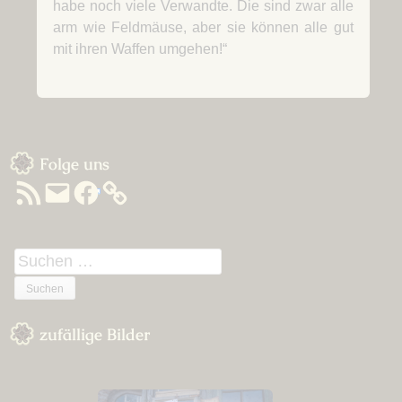
habe noch viele Verwandte. Die sind zwar alle
arm wie Feldmäuse, aber sie können alle gut
mit ihren Waffen umgehen!“
Sidebar
Folge uns
RSS-
E-
Facebook
Feed
Mail
Suchen
nach:
zufällige Bilder