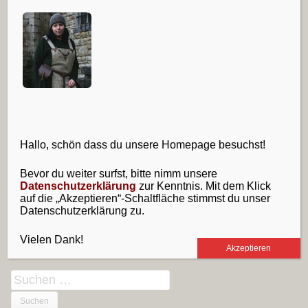
Website
Friendly Captcha
Diese Website verwendet Akismet, um Spam zu
Hallo, schön dass du unsere Homepage besuchst!
reduzieren.
Erfahre, wie deine Kommentardaten
verarbeitet werden.
Bevor du weiter surfst, bitte nimm unsere
Datenschutzerklärung
zur Kenntnis. Mit dem Klick
auf die „Akzeptieren“-Schaltfläche stimmst du unser
Sidebar
Folge uns
Datenschutzerklärung zu.
RSS-
E-
Facebook
Feed
Mail
Vielen Dank!
Akzeptieren
Suchen
nach: