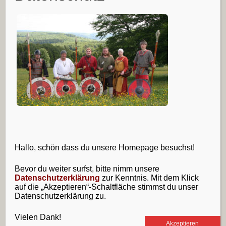
E-Mail-Adresse
*
Website
Friendly Captcha
Diese Website verwendet Akismet, um Spam zu
Hallo, schön dass du unsere Homepage besuchst!
reduzieren.
Erfahre, wie deine Kommentardaten
Bevor du weiter surfst, bitte nimm unsere
verarbeitet werden.
Datenschutzerklärung
zur Kenntnis. Mit dem Klick
auf die „Akzeptieren“-Schaltfläche stimmst du unser
Sidebar
Datenschutzerklärung zu.
Folge uns
RSS-
E-
Facebook
Feed
Mail
Vielen Dank!
Akzeptieren