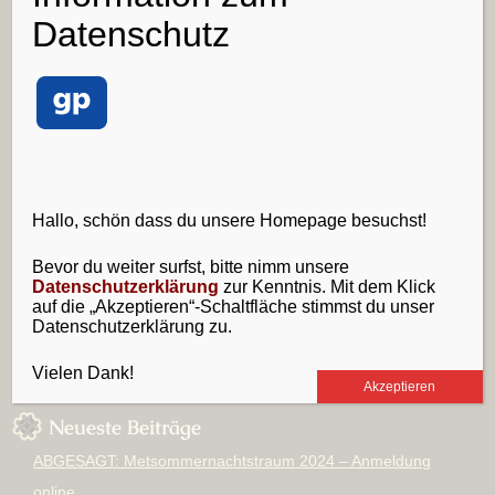
Datenschutz
nach:
zufällige Bilder
Hallo, schön dass du unsere Homepage besuchst!
Bevor du weiter surfst, bitte nimm unsere
Datenschutzerklärung
zur Kenntnis. Mit dem Klick
auf die „Akzeptieren“-Schaltfläche stimmst du unser
Datenschutzerklärung zu.
Vielen Dank!
Akzeptieren
Neueste Beiträge
ABGESAGT: Metsommernachtstraum 2024 – Anmeldung
online