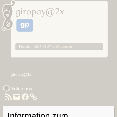
giropay@2x
Posted on
2023-06-27
by
Webmaster.
Beitragsnavigation
giropay@2x
Sidebar
Folge uns
RSS-
E-
Facebook
Feed
Mail
Information zum
Suchen