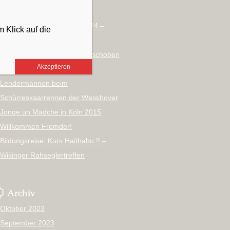
ABGESAGT:
Metsommernachtstraum 2024 –
 Klick auf die
Anmeldung online
Metsommernachtstraum verschoben
Akzeptieren
auf 2024
Lendermannen beim
Schürreskaarrennen der Wesshover
Jonge un Mädche in Köln 2015
Willkommen Fremder!
Bildungsreise: Kurs Haithabu !! –
Wikinger Rahseglertreffen
Archiv
Oktober 2023
September 2023