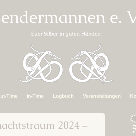
endermannen e. V
Euer Silber in guten Händen
ut-Time
In-Time
Logbuch
Veranstaltungen
Ko
erkunft
Fahrten
Kapitel 01 – Das Dorf
ABGESAGT:
Starkadsund
Metsommernachtstra
inks
Mannen
S
chtstraum 2024 –
Kapitel 02 – Aufbruch in
Online Metbraukurs
R
die Fremde
F
Anmeldelisten