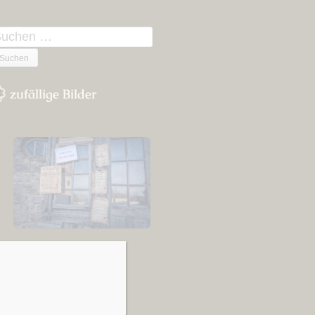
n
uchen
ach:
zufällige Bilder
Neueste Beiträge