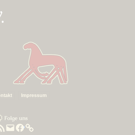
.
ntakt
Impressum
um
idebar
Folge uns
SS-
E-
Facebook
eed
Mail