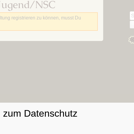
Jugend/NSC
Kapitel 03 – Das Große
Winterthing des Große
Heer
Heeres
S
ltung registrieren zu können, musst Du
Kapitel 04 – Dragodem
n
Kapitel 05 – Ein Onager für
das Heer
Kapitel 06 – Die
Lendermannen
Kapitel 07 – Die Götter
wachen über die
Lendermannen
Kapitel 08 – Rückkehr
nach Starkadsund
Kapitel 09 – Ein alter
Bekannter
n zum Datenschutz
Kapitel 10 – Noch ältere
Bekannte
Kapitel 11 – Die Chatten