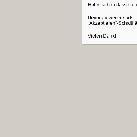
Hallo, schön dass du
Bevor du weiter surfst
„Akzeptieren“-Schaltfl
Vielen Dank!