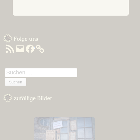
Sidebar
Folge uns
RSS-
E-
Facebook
Feed
Mail
Suchen
nach:
zufällige Bilder