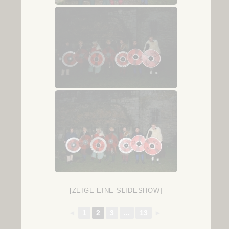
[ZEIGE EINE SLIDESHOW]
◄
1
2
3
...
13
►