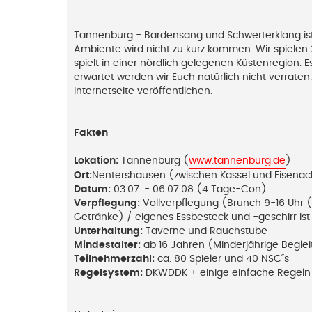
r
B
e
i
Tannenburg - Bardensang und Schwerterklang ist 
t
r
Ambiente wird nicht zu kurz kommen. Wir spielen
a
spielt in einer nördlich gelegenen Küstenregion. 
g
erwartet werden wir Euch natürlich nicht verraten
Internetseite veröffentlichen.
Fakten
Lokation:
Tannenburg (
www.tannenburg.de
)
Ort:
Nentershausen (zwischen Kassel und Eisenac
Datum:
03.07. - 06.07.08 (4 Tage-Con)
Verpflegung:
Vollverpflegung (Brunch 9-16 Uhr (
Getränke) / eigenes Essbesteck und -geschirr ist
Unterhaltung:
Taverne und Rauchstube
Mindestalter:
ab 16 Jahren (Minderjährige Beglei
Teilnehmerzahl:
ca. 80 Spieler und 40 NSC“s
Regelsystem:
DKWDDK + einige einfache Regeln