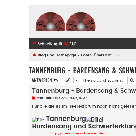
Schnellzugriff
FAQ
Blog und Homepage
Foren-Übersicht
Tannenburg - Bardensang & Schw
Antworten
Tannenburg - Bardensang & Schw
U
von
Thorhall
»
22.01.2008, 10:37
n
g
Für alle die es im Heeresforum noch nicht geles
e
l
Tannenburg
e
s
Bardensang und Schwerterklan
e
n
....................
e
http://www.rabenschwingen.de.vu