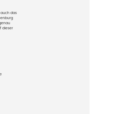
r auch das
nnenburg
 genau
f dieser
e