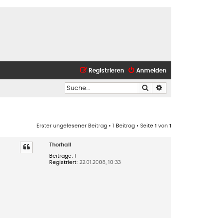
Registrieren
Anmelden
Suche
Erweiterte Suche
Erster ungelesener Beitrag
• 1 Beitrag • Seite
1
von
1
Thorhall
Beiträge:
1
Registriert:
22.01.2008, 10:33