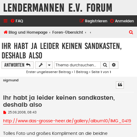
Lendermannen e.V. Forum
FAQ
Registrieren
Anmelden
S
Blog und Homepage
Foren-Übersicht
u
Ihr habt ja leider keinen sandkasten,
c
deshalb also
h
Suche
Erweiterte
e
Antworten
Erster ungelesener Beitrag
• 1 Beitrag • Seite
1
von
1
sigmund
Ihr habt ja leider keinen sandkasten,
deshalb also
U
25.06.2008, 08:43
n
g
http://www.das-grosse-heer.de/gallery/album10/IMG_0419
e
l
e
Tolles Foto und großes Kompliment an die beidne
s