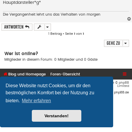
Hauptdarsteller*g*
e
n
e
r
Die Vergangenheit lehrt uns das Verhalten von morgen
B
e
i
Antworten
t
r
1 Beitrag • Seite
1
von
1
a
g
Gehe zu
Wer ist online?
Mitglieder in diesem Forum: 0 Mitglieder und 0 Gäste
Blog und Homepage
Foren-Übersicht
Flat Style by
Ian Bradley
• Powered by
phpBB
® Forum Software © phpBB
Diese Website nutzt Cookies, um dir den
Limited
bestmöglichen Komfort bei der Nutzung zu
Deutsche Übersetzung durch
phpBB.de
bieten.
Mehr erfahren
Verstanden!