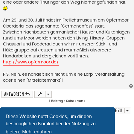
eine oder andere Thüringer den Weg hierher gefunden hat.
e
n
e
r
B
Am 29. und 30. Juli findet im Freilichtmuseum am Opfermoor,
e
Oberdorla, das sogenannte "Germanenfest" statt.
i
t
Zwischen Nachbauten germanischer Häuser und Kultanlagen
r
rund ums Moor werden neben den Living-History-Gruppen
a
g
Chasuari und Foederati auch wir mir unserer Stick- und
Häkelgruppe aufkreuzen und mutmaßlich altvordere
Handarbeiten und dergleichen vorführen.
http://www.opfermoor.de/
P.S. Nein, es handelt sich nicht um eine Larp-Veranstaltung
oder einen "Mittelaltermarkt"!
Antworten
1 Beitrag • Seite
1
von
1
Gehe zu
Diese Website nutzt Cookies, um dir den
Wer ist online?
bestmöglichen Komfort bei der Nutzung zu
Mitglieder in diesem Forum: 0 Mitglieder und 0 Gäste
bieten.
Mehr erfahren