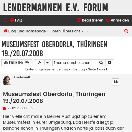
Lendermannen e.V. Forum
FAQ
Registrieren
Anmelden
S
Blog und Homepage
Foren-Übersicht
u
Museumsfest Oberdorla, Thüringen
c
19./20.07.2008
h
Suche
Erweiterte
e
Antworten
Erster ungelesener Beitrag
• 1 Beitrag • Seite
1
von
1
Fredewulf
Museumsfest Oberdorla, Thüringen
19./20.07.2008
U
29.05.2008, 10:58
n
g
Hier vielleicht mal ein kleiner Ausflugstipp zu einem
e
Museumsfest in eurer Umgebung. Bad Hersfeld liegt ja
l
e
beinahe schon in Thüringen und ich hörte ja, dass auch der
s