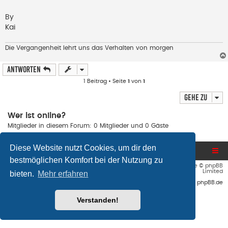
B
e
By
i
t
Kai
r
a
g
Die Vergangenheit lehrt uns das Verhalten von morgen
Antworten
1 Beitrag • Seite
1
von
1
Gehe zu
Wer ist online?
Mitglieder in diesem Forum: 0 Mitglieder und 0 Gäste
Diese Website nutzt Cookies, um dir den
Blog und Homepage
Foren-Übersicht
bestmöglichen Komfort bei der Nutzung zu
Flat Style by
Ian Bradley
• Powered by
phpBB
® Forum Software © phpBB
Limited
bieten.
Mehr erfahren
Deutsche Übersetzung durch
phpBB.de
Verstanden!