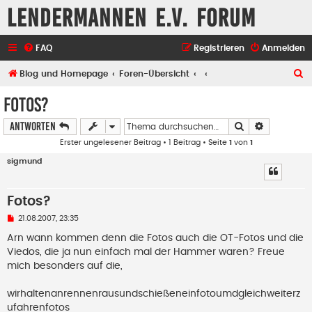
Lendermannen e.V. Forum
FAQ
Registrieren
Anmelden
S
Blog und Homepage
Foren-Übersicht
u
Fotos?
c
Suche
Erweiterte
Antworten
h
Erster ungelesener Beitrag
• 1 Beitrag • Seite
1
von
1
e
sigmund
Fotos?
U
21.08.2007, 23:35
n
g
Arn wann kommen denn die Fotos auch die OT-Fotos und die
e
Viedos, die ja nun einfach mal der Hammer waren? Freue
l
e
mich besonders auf die,
s
e
n
wirhaltenanrennenrausundschießeneinfotoumdgleichweiterz
e
ufahrenfotos
r