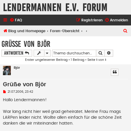
Lendermannen e.V. Forum
FAQ
Registrieren
Anmelden
S
Blog und Homepage
Foren-Übersicht
u
Grüße von Björ
c
Suche
Erweiterte
Antworten
h
Erster ungelesener Beitrag
• 1 Beitrag • Seite
1
von
1
e
Björ
Grüße von Björ
U
21.07.2006, 23:42
n
g
Hallo Lendermannen!
e
l
e
War lang nicht hier weil grad geheiratet. Merine Frau mags
s
LARPen leider nicht. Wollte allen einfach für die schöne Zeit
e
n
danken die wir miteinander hatten.
e
r