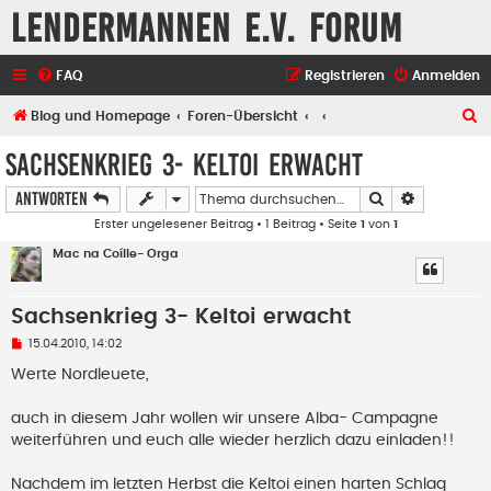
Lendermannen e.V. Forum
FAQ
Registrieren
Anmelden
S
Blog und Homepage
Foren-Übersicht
u
Sachsenkrieg 3- Keltoi erwacht
c
Suche
Erweiterte
Antworten
h
Erster ungelesener Beitrag
• 1 Beitrag • Seite
1
von
1
e
Mac na Coílle- Orga
Sachsenkrieg 3- Keltoi erwacht
U
15.04.2010, 14:02
n
g
Werte Nordleuete,
e
l
e
auch in diesem Jahr wollen wir unsere Alba- Campagne
s
weiterführen und euch alle wieder herzlich dazu einladen!!
e
n
e
Nachdem im letzten Herbst die Keltoi einen harten Schlag
r