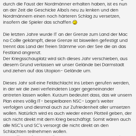
B
durch die Faust der Nordmänner erhalten haben, ist es nun
e
an der Zeit die Geschicke Alba's neu zu lenken und den
i
t
Nordmännern einen noch härteren Schlag zu versetzen,
r
insofern die Spieler das schaffen
a
g
Die letzten Jahre wurde IT an der Grenze zum Land der Mac
na Coílle gekämpft, diese Grenze ist bisweilen gefestigt und
trennt das Land der freien Stämme von der See die an das
Festland angrenzt.
Der Kriegsschauplatz wird sich dieses Jahr verschieben, aus
diesem Grund verlassen wir unser Gelände bei Darmstadt
und ziehen auf das Utopion- Gelände um.
Dieses Jahr soll eine Feldschlacht ins Leben gerufen werden,
in der wir die zwei verfeindeten Lager gegeneinander
antreten lassen wollen. Kurzum bedeutet dass, das wir unsern
Plan eines völlig IT- bespielbaren NSC- Lager's weiter
verfolgen und diesmal auch zur Zufriedenheit aller umsetzen
wollen. Natürlich wird es auch wieder einen Plotteil geben, der
sich nicht direkt mit dem Krieg beschäftigt. Somit wären auch
alle NSC's und SC's versorgt die nicht direkt an den
Schlachten teilnehmen wollen.