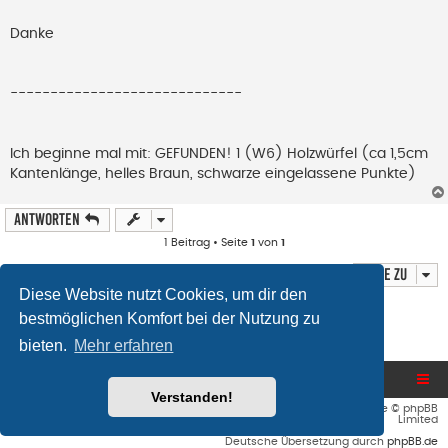
B
e
Danke
i
t
r
a
g
-----------------------------
Ich beginne mal mit: GEFUNDEN! 1 (W6) Holzwürfel (ca 1,5cm
Kantenlänge, helles Braun, schwarze eingelassene Punkte)
Antworten
1 Beitrag • Seite
1
von
1
Gehe zu
Diese Website nutzt Cookies, um dir den
Wer ist online?
bestmöglichen Komfort bei der Nutzung zu
Mitglieder in diesem Forum: 0 Mitglieder und 0 Gäste
bieten.
Mehr erfahren
Blog und Homepage
Foren-Übersicht
Verstanden!
Flat Style by
Ian Bradley
• Powered by
phpBB
® Forum Software © phpBB
Limited
Deutsche Übersetzung durch
phpBB.de