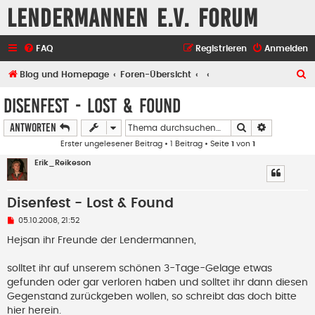
Lendermannen e.V. Forum
FAQ
Registrieren
Anmelden
S
Blog und Homepage
Foren-Übersicht
u
Disenfest - Lost & Found
c
Suche
Erweiterte
Antworten
h
Erster ungelesener Beitrag
• 1 Beitrag • Seite
1
von
1
e
Erik_Reikeson
Disenfest - Lost & Found
U
05.10.2008, 21:52
n
g
Hejsan ihr Freunde der Lendermannen,
e
l
e
solltet ihr auf unserem schönen 3-Tage-Gelage etwas
s
gefunden oder gar verloren haben und solltet ihr dann diesen
e
n
Gegenstand zurückgeben wollen, so schreibt das doch bitte
e
hier herein.
r