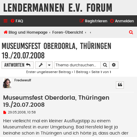
Lendermannen e.V. Forum
FAQ
Registrieren
Anmelden
S
Blog und Homepage
Foren-Übersicht
u
Museumsfest Oberdorla, Thüringen
c
19./20.07.2008
h
Suche
Erweiterte
e
Antworten
Erster ungelesener Beitrag
• 1 Beitrag • Seite
1
von
1
Fredewulf
Museumsfest Oberdorla, Thüringen
19./20.07.2008
U
29.05.2008, 10:58
n
g
Hier vielleicht mal ein kleiner Ausflugstipp zu einem
e
Museumsfest in eurer Umgebung. Bad Hersfeld liegt ja
l
e
beinahe schon in Thüringen und ich hörte ja, dass auch der
s