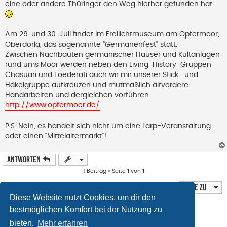
eine oder andere Thüringer den Weg hierher gefunden hat.
e
n
e
r
B
Am 29. und 30. Juli findet im Freilichtmuseum am Opfermoor,
e
Oberdorla, das sogenannte "Germanenfest" statt.
i
t
Zwischen Nachbauten germanischer Häuser und Kultanlagen
r
rund ums Moor werden neben den Living-History-Gruppen
a
g
Chasuari und Foederati auch wir mir unserer Stick- und
Häkelgruppe aufkreuzen und mutmaßlich altvordere
Handarbeiten und dergleichen vorführen.
http://www.opfermoor.de/
P.S. Nein, es handelt sich nicht um eine Larp-Veranstaltung
oder einen "Mittelaltermarkt"!
Antworten
1 Beitrag • Seite
1
von
1
Gehe zu
Diese Website nutzt Cookies, um dir den
Wer ist online?
bestmöglichen Komfort bei der Nutzung zu
Mitglieder in diesem Forum: 0 Mitglieder und 0 Gäste
bieten.
Mehr erfahren