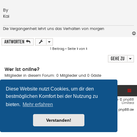
B
e
By
i
t
Kai
r
a
g
Die Vergangenheit lehrt uns das Verhalten von morgen
Antworten
1 Beitrag • Seite
1
von
1
Gehe zu
Wer ist online?
Mitglieder in diesem Forum: 0 Mitglieder und 0 Gäste
Diese Website nutzt Cookies, um dir den
Blog und Homepage
Foren-Übersicht
bestmöglichen Komfort bei der Nutzung zu
Flat Style by
Ian Bradley
• Powered by
phpBB
® Forum Software © phpBB
Limited
bieten.
Mehr erfahren
Deutsche Übersetzung durch
phpBB.de
Verstanden!