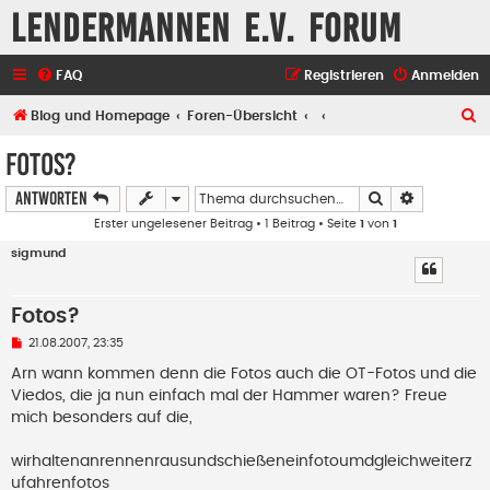
Lendermannen e.V. Forum
FAQ
Registrieren
Anmelden
S
Blog und Homepage
Foren-Übersicht
u
Fotos?
c
Suche
Erweiterte
Antworten
h
Erster ungelesener Beitrag
• 1 Beitrag • Seite
1
von
1
e
sigmund
Fotos?
U
21.08.2007, 23:35
n
g
Arn wann kommen denn die Fotos auch die OT-Fotos und die
e
Viedos, die ja nun einfach mal der Hammer waren? Freue
l
e
mich besonders auf die,
s
e
n
wirhaltenanrennenrausundschießeneinfotoumdgleichweiterz
e
ufahrenfotos
r