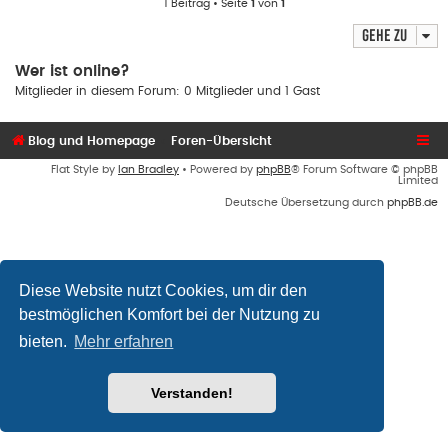
1 Beitrag • Seite
1
von
1
B
e
Gehe zu
i
t
r
Wer ist online?
a
g
Mitglieder in diesem Forum: 0 Mitglieder und 1 Gast
Blog und Homepage
Foren-Übersicht
Flat Style by
Ian Bradley
• Powered by
phpBB
® Forum Software © phpBB
Limited
Deutsche Übersetzung durch
phpBB.de
Diese Website nutzt Cookies, um dir den
bestmöglichen Komfort bei der Nutzung zu
bieten.
Mehr erfahren
Verstanden!