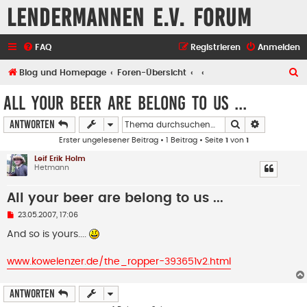
Lendermannen e.V. Forum
FAQ
Registrieren
Anmelden
S
Blog und Homepage
Foren-Übersicht
u
All your beer are belong to us ...
c
Suche
Erweiterte
Antworten
h
Erster ungelesener Beitrag
• 1 Beitrag • Seite
1
von
1
e
Leif Erik Holm
Hetmann
All your beer are belong to us ...
U
23.05.2007, 17:06
n
g
And so is yours....
e
l
e
www.kowelenzer.de/the_ropper-393651v2.html
s
e
n
Antworten
e
r