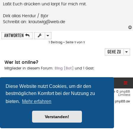
B
Laßt Euch drücken und larpt für mich mit.
e
i
t
Dirk alias Herdur / Björ
r
Schreibt an:
krautwig@web.de
a
g
Antworten
1 Beitrag • Seite
1
von
1
Gehe zu
Wer ist online?
Mitglieder in diesem Forum:
Bing [Bot]
und 1 Gast
Blog und Homepage
Foren-Übersicht
Diese Website nutzt Cookies, um dir den
Flat Style by
Ian Bradley
• Powered by
phpBB
® Forum Software © phpBB
bestmöglichen Komfort bei der Nutzung zu
Limited
bieten.
Mehr erfahren
Deutsche Übersetzung durch
phpBB.de
Verstanden!