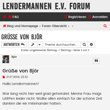
Lendermannen e.V. Forum
FAQ
Registrieren
Anmelden
S
Blog und Homepage
Foren-Übersicht
u
Grüße von Björ
c
Suche
Erweiterte
Antworten
h
Erster ungelesener Beitrag
• 1 Beitrag • Seite
1
von
1
e
Björ
Grüße von Björ
U
21.07.2006, 23:42
n
g
Hallo Lendermannen!
e
l
e
War lang nicht hier weil grad geheiratet. Merine Frau mags
s
LARPen leider nicht. Wollte allen einfach für die schöne Zeit
e
n
danken die wir miteinander hatten.
e
r