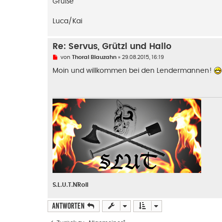
Grüße
r
B
e
Luca/Kai
i
t
r
a
Re: Servus, Grützi und Hallo
g
U
von
Thoral Blauzahn
»
29.08.2015, 16:19
n
g
Moin und willkommen bei den Lendermannen!
e
l
e
s
e
n
e
r
B
e
i
t
r
a
g
S.L.U.T.`N`Roll
Antworten