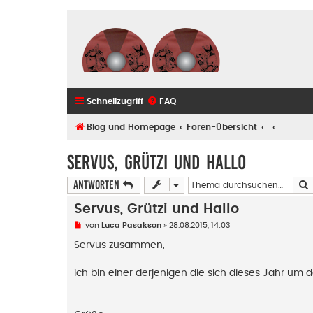
Schnellzugriff
FAQ
Blog und Homepage
Foren-Übersicht
Servus, Grützi und Hallo
Antworten
Servus, Grützi und Hallo
U
von
Luca Pasakson
»
28.08.2015, 14:03
n
g
Servus zusammen,
e
l
e
ich bin einer derjenigen die sich dieses Jahr u
s
e
n
e