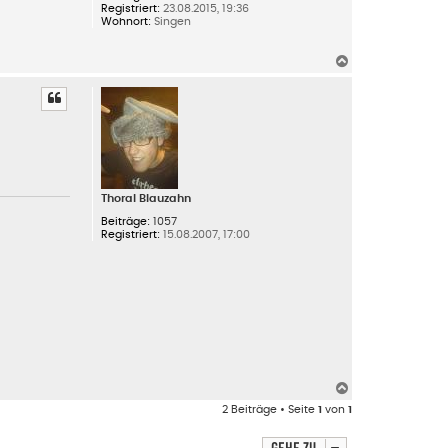
Registriert:
23.08.2015, 19:36
Wohnort:
Singen
N
a
c
h
o
b
e
n
Thoral Blauzahn
Beiträge:
1057
Registriert:
15.08.2007, 17:00
N
a
2 Beiträge • Seite
1
von
1
c
h
o
b