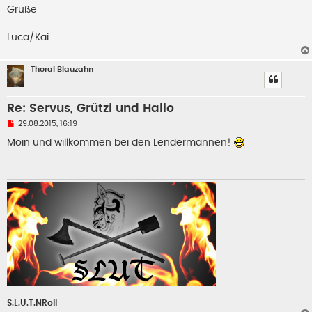
B
Grüße
e
i
t
Luca/Kai
r
a
g
Thoral Blauzahn
Re: Servus, Grützi und Hallo
U
29.08.2015, 16:19
n
g
Moin und willkommen bei den Lendermannen!
e
l
e
s
e
n
e
r
B
e
i
t
r
a
g
S.L.U.T.`N`Roll