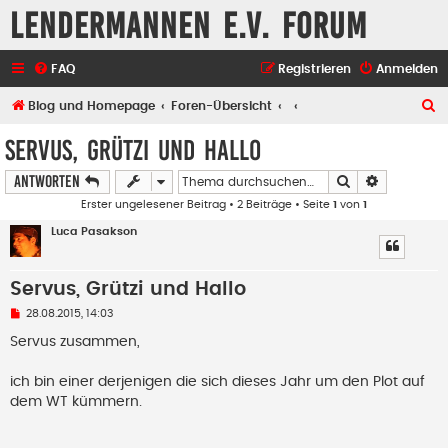
Lendermannen e.V. Forum
FAQ
Registrieren
Anmelden
S
Blog und Homepage
Foren-Übersicht
u
Servus, Grützi und Hallo
c
Suche
Erweiterte
Antworten
h
Erster ungelesener Beitrag
• 2 Beiträge • Seite
1
von
1
e
Luca Pasakson
Servus, Grützi und Hallo
U
28.08.2015, 14:03
n
g
Servus zusammen,
e
l
e
ich bin einer derjenigen die sich dieses Jahr um den Plot auf
s
dem WT kümmern.
e
n
e
r