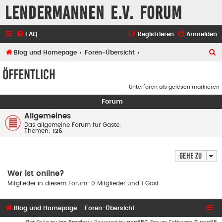
Lendermannen e.V. Forum
FAQ
Registrieren
Anmelden
S
Blog und Homepage
Foren-Übersicht
u
Öffentlich
c
Unterforen als gelesen markieren
h
Forum
e
Allgemeines
Das allgemeine Forum für Gäste.
Themen:
126
Gehe zu
Wer ist online?
Mitglieder in diesem Forum: 0 Mitglieder und 1 Gast
Blog und Homepage
Foren-Übersicht