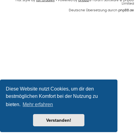
Flat Style by
Ian Bradley
• Powered by
phpBB
® Forum Software © phpBB
Limited
Deutsche Übersetzung durch
phpBB.de
Diese Website nutzt Cookies, um dir den
bestmöglichen Komfort bei der Nutzung zu
bieten.
Mehr erfahren
Verstanden!