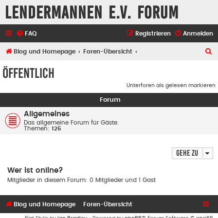
Lendermannen e.V. Forum
FAQ
Registrieren
Anmelden
S
Blog und Homepage
Foren-Übersicht
u
Öffentlich
c
Unterforen als gelesen markieren
h
Forum
e
Allgemeines
Das allgemeine Forum für Gäste.
Themen:
126
Gehe zu
Wer ist online?
Mitglieder in diesem Forum: 0 Mitglieder und 1 Gast
Blog und Homepage
Foren-Übersicht