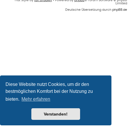
Flat Style by
Ian Bradley
• Powered by
phpBB
® Forum Software © phpBB
Limited
Deutsche Übersetzung durch
phpBB.de
Diese Website nutzt Cookies, um dir den
bestmöglichen Komfort bei der Nutzung zu
bieten.
Mehr erfahren
Verstanden!