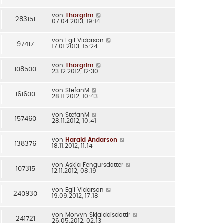
von
Thorgrim
283151
07.04.2013, 19:14
von
Egil Vidarson
97417
17.01.2013, 15:24
von
Thorgrim
108500
23.12.2012, 12:30
von
StefanM
161600
28.11.2012, 10:43
von
StefanM
157460
28.11.2012, 10:41
von
Harald Andarson
138376
18.11.2012, 11:14
von
Askja Fengursdotter
107315
12.11.2012, 08:19
von
Egil Vidarson
240930
19.09.2012, 17:18
von
Morvyn Skjalddisdottir
241721
26.05.2012, 02:13