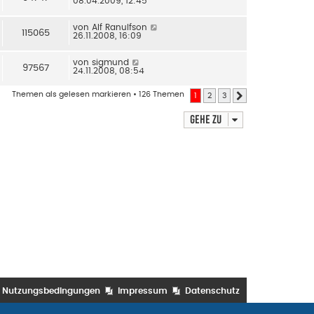
08.04.2009, 12:45
von
Alf Ranulfson
115065
26.11.2008, 16:09
von
sigmund
97567
24.11.2008, 08:54
Themen als gelesen markieren
• 126 Themen
1
2
3
Nächste
Gehe zu
Nutzungsbedingungen
Impressum
Datenschutz
n Bradley
• Powered by
phpBB
® Forum Software © phpBB Limited