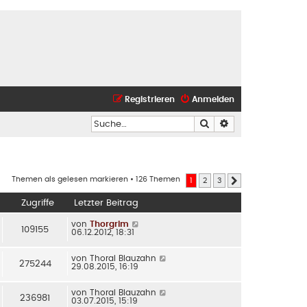
Registrieren
Anmelden
Suche
Erweiterte Suche
Themen als gelesen markieren
• 126 Themen
1
2
3
Nächste
Zugriffe
Letzter Beitrag
von
Thorgrim
109155
06.12.2012, 18:31
von
Thoral Blauzahn
275244
29.08.2015, 16:19
von
Thoral Blauzahn
236981
03.07.2015, 15:19