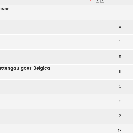
1
2
 ever
1
4
1
5
hattengau goes Belgica
11
9
0
2
13