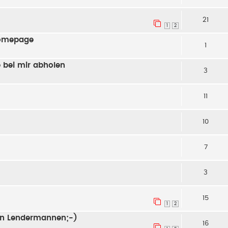
21
1
2
Homepage
1
 bei mir abholen
3
11
10
7
3
15
1
2
n Lendermannen;-)
16