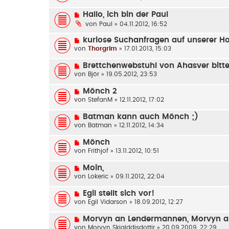
Hallo, ich bin der Paul
von
Paul
» 04.11.2012, 16:52
kuriose Suchanfragen auf unserer 
von
Thorgrim
» 17.01.2013, 15:03
Brettchenwebstuhl von Ahasver bitte
von
Björ
» 19.05.2012, 23:53
Mönch 2
von
StefanM
» 12.11.2012, 17:02
Batman kann auch Mönch ;)
von
Batman
» 12.11.2012, 14:34
Mönch
von
Frithjof
» 13.11.2012, 10:51
Moin,
von
Lokeric
» 09.11.2012, 22:04
Egil stellt sich vor!
von
Egil Vidarson
» 18.09.2012, 12:27
Morvyn an Lendermannen, Morvyn a
von
Morvyn Skjalddisdottir
» 20.09.2009, 22:29