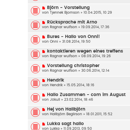
Björn - Vorstellung
von
Tjennek Bjornson
» 10.04.2015, 10:29
Rücksprache mit Arno
von
Ragnar wulfson
» 19.09.2014, 17:36
Bures - Hallo von Onni!
von
Onni
» 31.08.2014, 19:50
kontaktieren wegen eines treffens
von
Ragnar wulfson
» 08.09.2014, 19:26
Vorstellung christopher
von
Ragnar wulfson
» 30.06.2014, 12:14
Hendrik
von
Hendrik
» 15.05.2014, 18:16
Hallo Zusammen - com im August
von
Jökull
» 23.02.2014, 18:46
Hej von Hallbjôrn
von
Hallbjôrn Beglirson
» 18.01.2011, 15:52
Lukka sagt hallo
von
Lukka
» 11.09.2013, 09:50