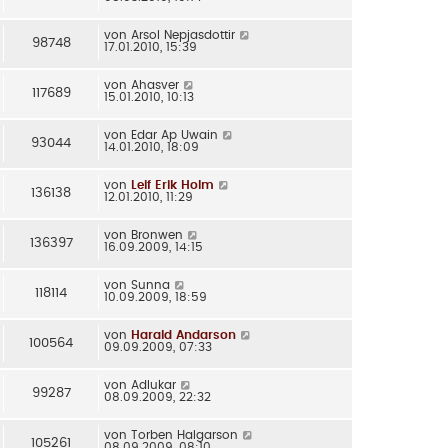
von
Arsol Nepjasdottir
98748
17.01.2010, 15:39
von
Ahasver
117689
15.01.2010, 10:13
von
Edar Ap Uwain
93044
14.01.2010, 18:09
von
Leif Erik Holm
136138
12.01.2010, 11:29
von
Bronwen
136397
16.09.2009, 14:15
von
Sunna
118114
10.09.2009, 18:59
von
Harald Andarson
100564
09.09.2009, 07:33
von
Adlukar
99287
08.09.2009, 22:32
von
Torben Halgarson
105261
08.09.2009, 08:10