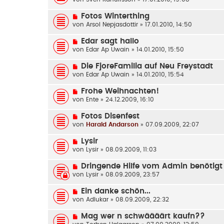
Fotos Winterthing
von
Arsol Nepjasdottir
» 17.01.2010, 14:50
Edar sagt hallo
von
Edar Ap Uwain
» 14.01.2010, 15:50
Die FjoreFamilia auf Neu Freystadt
von
Edar Ap Uwain
» 14.01.2010, 15:54
Frohe Weihnachten!
von
Ente
» 24.12.2009, 16:10
Fotos Disenfest
von
Harald Andarson
» 07.09.2009, 22:07
Lysir
von
Lysir
» 08.09.2009, 11:03
Dringende Hilfe vom Admin benötigt
von
Lysir
» 08.09.2009, 23:57
Ein danke schön...
von
Adlukar
» 08.09.2009, 22:32
Mag wer n schwäääärt kaufn??