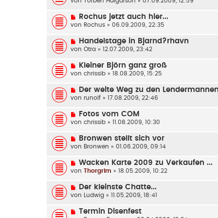
von
Torben Halgarson
» 07.09.2009, 12:59
Rochus jetzt auch hier...
von
Rochus
» 06.09.2009, 22:35
Handelstage in Bjarnd?rhavn
von
Otra
» 12.07.2009, 23:42
Kleiner Björn ganz groß
von
chrissib
» 18.08.2009, 15:25
Der weite Weg zu den Lendermanne
von
runolf
» 17.08.2009, 22:46
Fotos vom COM
von
chrissib
» 11.08.2009, 10:30
Bronwen stellt sich vor
von
Bronwen
» 01.06.2009, 09:14
Wacken Karte 2009 zu Verkaufen ...
von
Thorgrim
» 18.05.2009, 10:22
Der kleinste Chatte...
von
Ludwig
» 11.05.2009, 18:41
Termin Disenfest