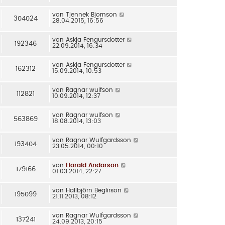
von
Tjennek Bjornson
304024
28.04.2015, 16:56
von
Askja Fengursdotter
192346
22.09.2014, 16:34
von
Askja Fengursdotter
162312
15.09.2014, 10:53
von
Ragnar wulfson
112821
10.09.2014, 12:37
von
Ragnar wulfson
563869
18.08.2014, 13:03
von
Ragnar Wulfgardsson
193404
23.05.2014, 00:10
von
Harald Andarson
179166
01.03.2014, 22:27
von
Hallbjôrn Beglirson
195099
21.11.2013, 08:12
von
Ragnar Wulfgardsson
137241
24.09.2013, 20:15