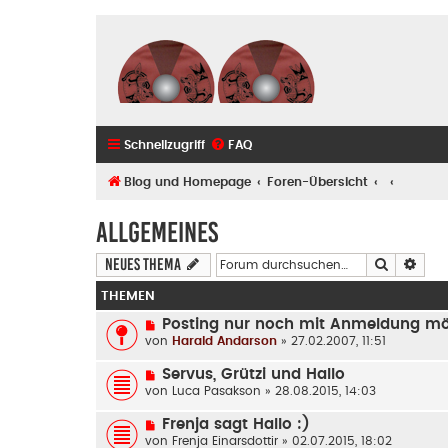
Schnellzugriff
FAQ
Blog und Homepage
Foren-Übersicht
Allgemeines
Suche
Erwe
Neues Thema
THEMEN
Posting nur noch mit Anmeldung mö
von
Harald Andarson
» 27.02.2007, 11:51
Servus, Grützi und Hallo
von
Luca Pasakson
» 28.08.2015, 14:03
Frenja sagt Hallo :)
von
Frenja Einarsdottir
» 02.07.2015, 18:02