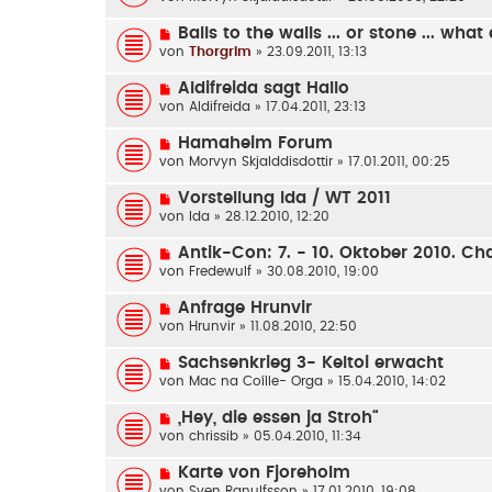
Balls to the walls ... or stone ... what
von
Thorgrim
» 23.09.2011, 13:13
Aldifreida sagt Hallo
von
Aldifreida
» 17.04.2011, 23:13
Hamaheim Forum
von
Morvyn Skjalddisdottir
» 17.01.2011, 00:25
Vorstellung Ida / WT 2011
von
Ida
» 28.12.2010, 12:20
Antik-Con: 7. - 10. Oktober 2010. C
von
Fredewulf
» 30.08.2010, 19:00
Anfrage Hrunvir
von
Hrunvir
» 11.08.2010, 22:50
Sachsenkrieg 3- Keltoi erwacht
von
Mac na Coílle- Orga
» 15.04.2010, 14:02
„Hey, die essen ja Stroh“
von
chrissib
» 05.04.2010, 11:34
Karte von Fjoreholm
von
Sven Ranulfsson
» 17.01.2010, 19:08