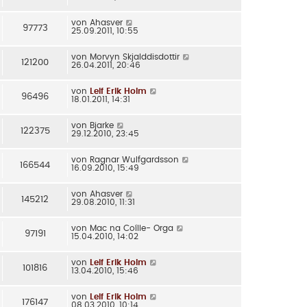
von
Ahasver
97773
25.09.2011, 10:55
von
Morvyn Skjalddisdottir
121200
26.04.2011, 20:46
von
Leif Erik Holm
96496
18.01.2011, 14:31
von
Bjarke
122375
29.12.2010, 23:45
von
Ragnar Wulfgardsson
166544
16.09.2010, 15:49
von
Ahasver
145212
29.08.2010, 11:31
von
Mac na Coílle- Orga
97191
15.04.2010, 14:02
von
Leif Erik Holm
101816
13.04.2010, 15:46
von
Leif Erik Holm
176147
08.03.2010, 10:14