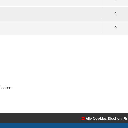
4
0
.
tellen.
Alle Cookies löschen
Flat Style by
Ia