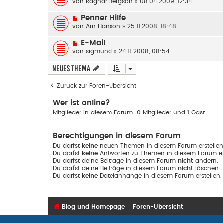
von
Ragnar Bergson
» 08.04.2009, 12:34
Penner Hilfe
von
Arn Hanson
» 25.11.2008, 18:48
E-Mail
von
sigmund
» 24.11.2008, 08:54
Neues Thema
Zurück zur Foren-Übersicht
Wer ist online?
Mitglieder in diesem Forum: 0 Mitglieder und 1 Gast
Berechtigungen in diesem Forum
Du darfst
keine
neuen Themen in diesem Forum erstellen
Du darfst
keine
Antworten zu Themen in diesem Forum ers
Du darfst deine Beiträge in diesem Forum
nicht
ändern.
Du darfst deine Beiträge in diesem Forum
nicht
löschen.
Du darfst
keine
Dateianhänge in diesem Forum erstellen.
Blog und Homepage
Foren-Übersicht