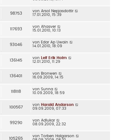
von
Arsol Nepjasdottir
98753
17.01.2010, 15:39
von
Ahasver
117693
15.01.2010, 10:13
von
Edar Ap Uwain
93046
14.01.2010, 18:09
von
Leif Erik Holm
136145
12.01.2010, 11:29
von
Bronwen
136401
16.09.2009, 14:15
von
Sunna
118118
10.09.2009, 18:59
von
Harald Andarson
100567
09.09.2009, 07:33
von
Adlukar
99290
08.09.2009, 22:32
von
Torben Halgarson
105265
08.09.2009, 08:10