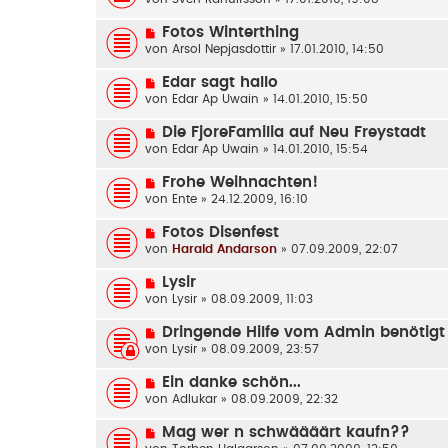
Fotos Winterthing
von
Arsol Nepjasdottir
» 17.01.2010, 14:50
Edar sagt hallo
von
Edar Ap Uwain
» 14.01.2010, 15:50
Die FjoreFamilia auf Neu Freystadt
von
Edar Ap Uwain
» 14.01.2010, 15:54
Frohe Weihnachten!
von
Ente
» 24.12.2009, 16:10
Fotos Disenfest
von
Harald Andarson
» 07.09.2009, 22:07
Lysir
von
Lysir
» 08.09.2009, 11:03
Dringende Hilfe vom Admin benötigt
von
Lysir
» 08.09.2009, 23:57
Ein danke schön...
von
Adlukar
» 08.09.2009, 22:32
Mag wer n schwäääärt kaufn??