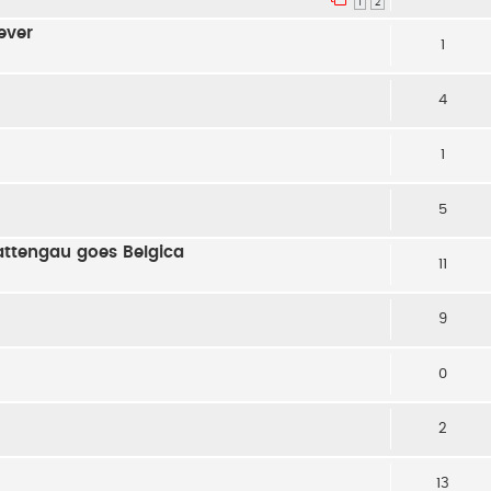
1
2
 ever
1
4
1
5
hattengau goes Belgica
11
9
0
2
13