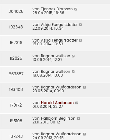
von
Tjennek Bjornson
304028
28.04.2015, 16:56
von
Askja Fengursdotter
192348
22.09.2014, 16:34
von
Askja Fengursdotter
162316
15.09.2014, 10:53
von
Ragnar wulfson
112825
10.09.2014, 12:37
von
Ragnar wulfson
563887
18.08.2014, 13:03
von
Ragnar Wulfgardsson
193408
23.05.2014, 00:10
von
Harald Andarson
179172
01.03.2014, 22:27
von
Hallbjôrn Beglirson
195108
21.11.2013, 08:12
von
Ragnar Wulfgardsson
137243
24.09.2013, 20:15