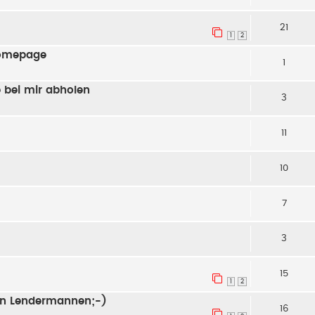
21
1
2
Homepage
1
 bei mir abholen
3
11
10
7
3
15
1
2
n Lendermannen;-)
16