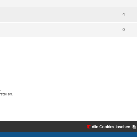
4
0
.
tellen.
Alle Cookies löschen
Flat Style by
Ia