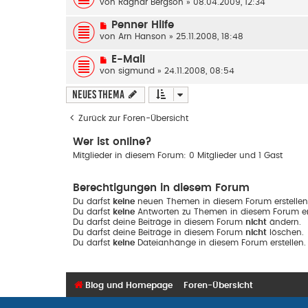
von
Ragnar Bergson
» 08.04.2009, 12:34
Penner Hilfe
von
Arn Hanson
» 25.11.2008, 18:48
E-Mail
von
sigmund
» 24.11.2008, 08:54
Neues Thema
Zurück zur Foren-Übersicht
Wer ist online?
Mitglieder in diesem Forum: 0 Mitglieder und 1 Gast
Berechtigungen in diesem Forum
Du darfst
keine
neuen Themen in diesem Forum erstellen
Du darfst
keine
Antworten zu Themen in diesem Forum ers
Du darfst deine Beiträge in diesem Forum
nicht
ändern.
Du darfst deine Beiträge in diesem Forum
nicht
löschen.
Du darfst
keine
Dateianhänge in diesem Forum erstellen.
Blog und Homepage
Foren-Übersicht