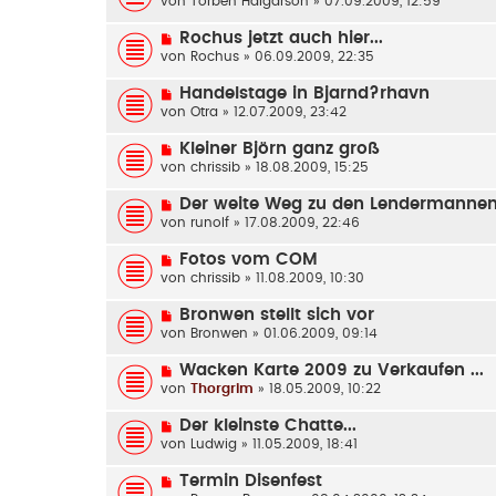
von
Torben Halgarson
» 07.09.2009, 12:59
Rochus jetzt auch hier...
von
Rochus
» 06.09.2009, 22:35
Handelstage in Bjarnd?rhavn
von
Otra
» 12.07.2009, 23:42
Kleiner Björn ganz groß
von
chrissib
» 18.08.2009, 15:25
Der weite Weg zu den Lendermanne
von
runolf
» 17.08.2009, 22:46
Fotos vom COM
von
chrissib
» 11.08.2009, 10:30
Bronwen stellt sich vor
von
Bronwen
» 01.06.2009, 09:14
Wacken Karte 2009 zu Verkaufen ...
von
Thorgrim
» 18.05.2009, 10:22
Der kleinste Chatte...
von
Ludwig
» 11.05.2009, 18:41
Termin Disenfest