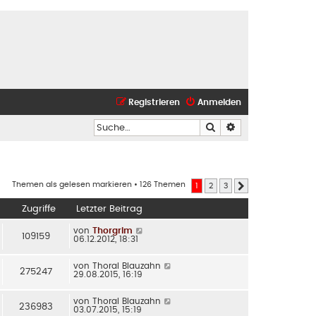
Registrieren
Anmelden
Suche
Erweiterte Suche
Themen als gelesen markieren
• 126 Themen
1
2
3
Nächste
Zugriffe
Letzter Beitrag
von
Thorgrim
109159
06.12.2012, 18:31
von
Thoral Blauzahn
275247
29.08.2015, 16:19
von
Thoral Blauzahn
236983
03.07.2015, 15:19