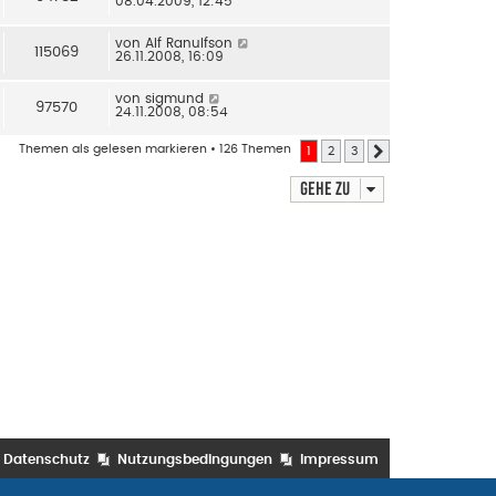
08.04.2009, 12:45
von
Alf Ranulfson
115069
26.11.2008, 16:09
von
sigmund
97570
24.11.2008, 08:54
Themen als gelesen markieren
• 126 Themen
1
2
3
Nächste
Gehe zu
Datenschutz
Nutzungsbedingungen
Impressum
n Bradley
• Powered by
phpBB
® Forum Software © phpBB Limited