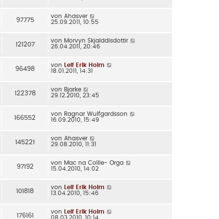
von
Ahasver
97775
25.09.2011, 10:55
von
Morvyn Skjalddisdottir
121207
26.04.2011, 20:46
von
Leif Erik Holm
96498
18.01.2011, 14:31
von
Bjarke
122378
29.12.2010, 23:45
von
Ragnar Wulfgardsson
166552
16.09.2010, 15:49
von
Ahasver
145221
29.08.2010, 11:31
von
Mac na Coílle- Orga
97192
15.04.2010, 14:02
von
Leif Erik Holm
101818
13.04.2010, 15:46
von
Leif Erik Holm
176161
08.03.2010, 10:14