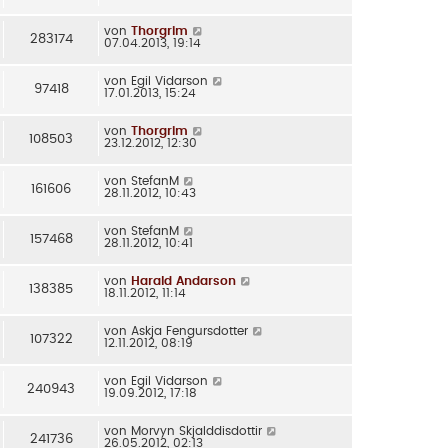
von
Thorgrim
283174
07.04.2013, 19:14
von
Egil Vidarson
97418
17.01.2013, 15:24
von
Thorgrim
108503
23.12.2012, 12:30
von
StefanM
161606
28.11.2012, 10:43
von
StefanM
157468
28.11.2012, 10:41
von
Harald Andarson
138385
18.11.2012, 11:14
von
Askja Fengursdotter
107322
12.11.2012, 08:19
von
Egil Vidarson
240943
19.09.2012, 17:18
von
Morvyn Skjalddisdottir
241736
26.05.2012, 02:13