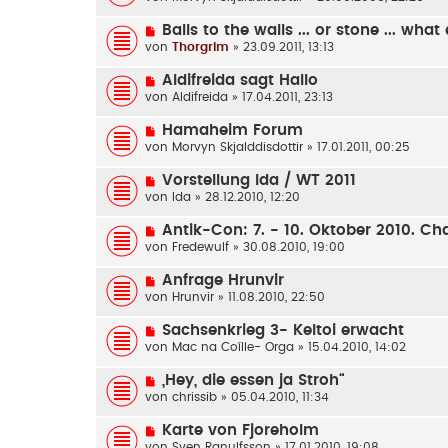
Balls to the walls ... or stone ... what
von
Thorgrim
» 23.09.2011, 13:13
Aldifreida sagt Hallo
von
Aldifreida
» 17.04.2011, 23:13
Hamaheim Forum
von
Morvyn Skjalddisdottir
» 17.01.2011, 00:25
Vorstellung Ida / WT 2011
von
Ida
» 28.12.2010, 12:20
Antik-Con: 7. - 10. Oktober 2010. C
von
Fredewulf
» 30.08.2010, 19:00
Anfrage Hrunvir
von
Hrunvir
» 11.08.2010, 22:50
Sachsenkrieg 3- Keltoi erwacht
von
Mac na Coílle- Orga
» 15.04.2010, 14:02
„Hey, die essen ja Stroh“
von
chrissib
» 05.04.2010, 11:34
Karte von Fjoreholm
von
Sven Ranulfsson
» 17.01.2010, 19:08