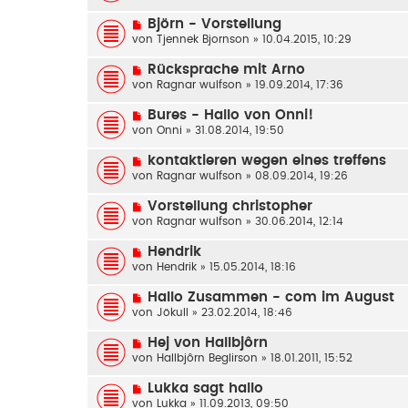
Björn - Vorstellung
von
Tjennek Bjornson
» 10.04.2015, 10:29
Rücksprache mit Arno
von
Ragnar wulfson
» 19.09.2014, 17:36
Bures - Hallo von Onni!
von
Onni
» 31.08.2014, 19:50
kontaktieren wegen eines treffens
von
Ragnar wulfson
» 08.09.2014, 19:26
Vorstellung christopher
von
Ragnar wulfson
» 30.06.2014, 12:14
Hendrik
von
Hendrik
» 15.05.2014, 18:16
Hallo Zusammen - com im August
von
Jökull
» 23.02.2014, 18:46
Hej von Hallbjôrn
von
Hallbjôrn Beglirson
» 18.01.2011, 15:52
Lukka sagt hallo
von
Lukka
» 11.09.2013, 09:50