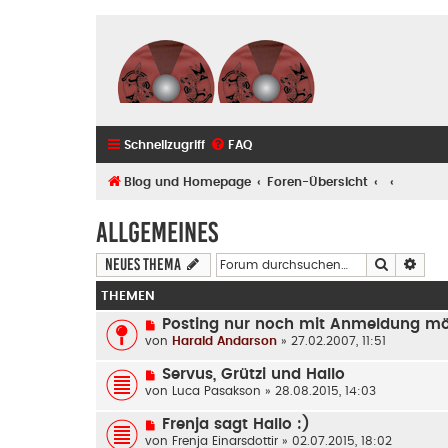
Schnellzugriff
FAQ
Blog und Homepage
Foren-Übersicht
Allgemeines
Suche
Erwe
Neues Thema
THEMEN
Posting nur noch mit Anmeldung mö
von
Harald Andarson
» 27.02.2007, 11:51
Servus, Grützi und Hallo
von
Luca Pasakson
» 28.08.2015, 14:03
Frenja sagt Hallo :)
von
Frenja Einarsdottir
» 02.07.2015, 18:02