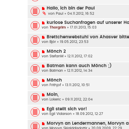
Hallo, ich bin der Paul
von
Paul
» 04.11.2012, 16:52
kuriose Suchanfragen auf unserer 
von
Thorgrim
» 17.01.2013, 15:03
Brettchenwebstuhl von Ahasver bitte
von
Björ
» 19.05.2012, 23:53
Mönch 2
von
StefanM
» 12.11.2012, 17:02
Batman kann auch Mönch ;)
von
Batman
» 12.11.2012, 14:34
Mönch
von
Frithjof
» 13.11.2012, 10:51
Moin,
von
Lokeric
» 09.11.2012, 22:04
Egil stellt sich vor!
von
Egil Vidarson
» 18.09.2012, 12:27
Morvyn an Lendermannen, Morvyn a
von
Morvyn Skjalddisdottir
» 20.09.2009, 22:29