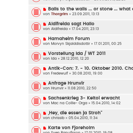
Balls to the walls ... or stone ... what
von
Thorgrim
» 23.09.2011, 13:13
Aldifreida sagt Hallo
von
Aldifreida
» 17.04.2011, 23:13
Hamaheim Forum
von
Morvyn Skjalddisdottir
» 17.01.2011, 00:25
Vorstellung Ida / WT 2011
von
Ida
» 28.12.2010, 12:20
Antik-Con: 7. - 10. Oktober 2010. C
von
Fredewulf
» 30.08.2010, 19:00
Anfrage Hrunvir
von
Hrunvir
» 11.08.2010, 22:50
Sachsenkrieg 3- Keltoi erwacht
von
Mac na Coílle- Orga
» 15.04.2010, 14:02
„Hey, die essen ja Stroh“
von
chrissib
» 05.04.2010, 11:34
Karte von Fjoreholm
von
Sven Ranulfsson
» 17.01.2010, 19:08