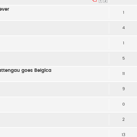
1
2
 ever
1
4
1
5
hattengau goes Belgica
11
9
0
2
13