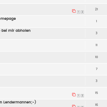
21
1
2
Homepage
1
 bei mir abholen
3
11
10
7
3
15
1
2
n Lendermannen;-)
16