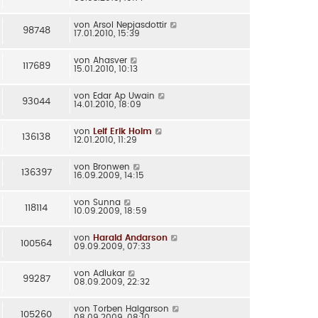
von
Arsol Nepjasdottir
98748
17.01.2010, 15:39
von
Ahasver
117689
15.01.2010, 10:13
von
Edar Ap Uwain
93044
14.01.2010, 18:09
von
Leif Erik Holm
136138
12.01.2010, 11:29
von
Bronwen
136397
16.09.2009, 14:15
von
Sunna
118114
10.09.2009, 18:59
von
Harald Andarson
100564
09.09.2009, 07:33
von
Adlukar
99287
08.09.2009, 22:32
von
Torben Halgarson
105260
08.09.2009, 08:10