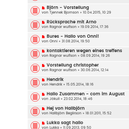
Björn - Vorstellung
von
Tjennek Bjornson
» 10.04.2015, 10:29
Rücksprache mit Arno
von
Ragnar wulfson
» 19.09.2014, 17:36
Bures - Hallo von Onni!
von
Onni
» 31.08.2014, 19:50
kontaktieren wegen eines treffens
von
Ragnar wulfson
» 08.09.2014, 19:26
Vorstellung christopher
von
Ragnar wulfson
» 30.06.2014, 12:14
Hendrik
von
Hendrik
» 15.05.2014, 18:16
Hallo Zusammen - com im August
von
Jökull
» 23.02.2014, 18:46
Hej von Hallbjôrn
von
Hallbjôrn Beglirson
» 18.01.2011, 15:52
Lukka sagt hallo
von
Lukka
» 11.09.2013, 09:50