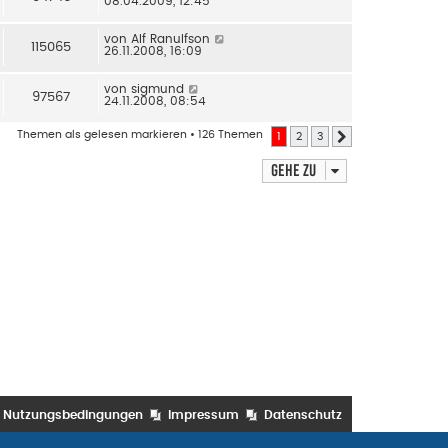
08.04.2009, 12:45
von
Alf Ranulfson
115065
26.11.2008, 16:09
von
sigmund
97567
24.11.2008, 08:54
Themen als gelesen markieren
• 126 Themen
1
2
3
Nächste
Gehe zu
Nutzungsbedingungen
Impressum
Datenschutz
n Bradley
• Powered by
phpBB
® Forum Software © phpBB Limited