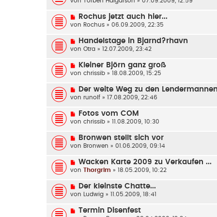
von
Torben Halgarson
» 07.09.2009, 12:59
Rochus jetzt auch hier...
von
Rochus
» 06.09.2009, 22:35
Handelstage in Bjarnd?rhavn
von
Otra
» 12.07.2009, 23:42
Kleiner Björn ganz groß
von
chrissib
» 18.08.2009, 15:25
Der weite Weg zu den Lendermanne
von
runolf
» 17.08.2009, 22:46
Fotos vom COM
von
chrissib
» 11.08.2009, 10:30
Bronwen stellt sich vor
von
Bronwen
» 01.06.2009, 09:14
Wacken Karte 2009 zu Verkaufen ...
von
Thorgrim
» 18.05.2009, 10:22
Der kleinste Chatte...
von
Ludwig
» 11.05.2009, 18:41
Termin Disenfest