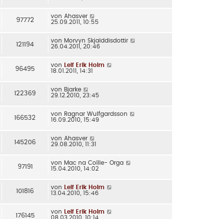
von
Ahasver
97772
25.09.2011, 10:55
von
Morvyn Skjalddisdottir
121194
26.04.2011, 20:46
von
Leif Erik Holm
96495
18.01.2011, 14:31
von
Bjarke
122369
29.12.2010, 23:45
von
Ragnar Wulfgardsson
166532
16.09.2010, 15:49
von
Ahasver
145206
29.08.2010, 11:31
von
Mac na Coílle- Orga
97191
15.04.2010, 14:02
von
Leif Erik Holm
101816
13.04.2010, 15:46
von
Leif Erik Holm
176145
08.03.2010, 10:14