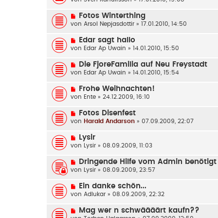
Fotos Winterthing
von
Arsol Nepjasdottir
» 17.01.2010, 14:50
Edar sagt hallo
von
Edar Ap Uwain
» 14.01.2010, 15:50
Die FjoreFamilia auf Neu Freystadt
von
Edar Ap Uwain
» 14.01.2010, 15:54
Frohe Weihnachten!
von
Ente
» 24.12.2009, 16:10
Fotos Disenfest
von
Harald Andarson
» 07.09.2009, 22:07
Lysir
von
Lysir
» 08.09.2009, 11:03
Dringende Hilfe vom Admin benötigt
von
Lysir
» 08.09.2009, 23:57
Ein danke schön...
von
Adlukar
» 08.09.2009, 22:32
Mag wer n schwäääärt kaufn??