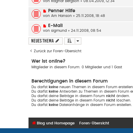
von
Ragnar Bergson
» 08.04.2009, 12:34
Penner Hilfe
von
Arn Hanson
» 25.11.2008, 18:48
E-Mail
von
sigmund
» 24.11.2008, 08:54
Neues Thema
Zurück zur Foren-Übersicht
Wer ist online?
Mitglieder in diesem Forum: 0 Mitglieder und 1 Gast
Berechtigungen in diesem Forum
Du darfst
keine
neuen Themen in diesem Forum erstellen
Du darfst
keine
Antworten zu Themen in diesem Forum ers
Du darfst deine Beiträge in diesem Forum
nicht
ändern.
Du darfst deine Beiträge in diesem Forum
nicht
löschen.
Du darfst
keine
Dateianhänge in diesem Forum erstellen.
Blog und Homepage
Foren-Übersicht