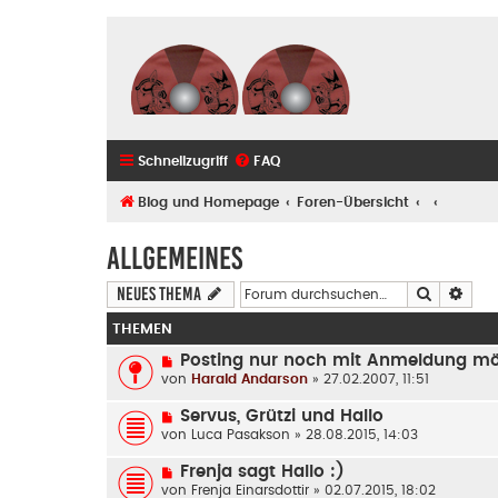
Schnellzugriff
FAQ
Blog und Homepage
Foren-Übersicht
Allgemeines
Suche
Erwe
Neues Thema
THEMEN
Posting nur noch mit Anmeldung mö
von
Harald Andarson
» 27.02.2007, 11:51
Servus, Grützi und Hallo
von
Luca Pasakson
» 28.08.2015, 14:03
Frenja sagt Hallo :)
von
Frenja Einarsdottir
» 02.07.2015, 18:02