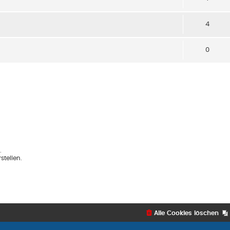
4
0
.
tellen.
Alle Cookies löschen
Flat Style by
Ia