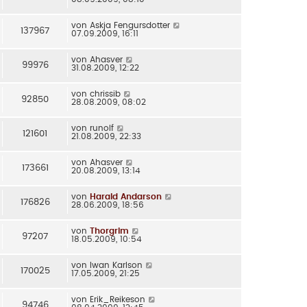
von
Askja Fengursdotter
137967
07.09.2009, 16:11
von
Ahasver
99976
31.08.2009, 12:22
von
chrissib
92850
28.08.2009, 08:02
von
runolf
121601
21.08.2009, 22:33
von
Ahasver
173661
20.08.2009, 13:14
von
Harald Andarson
176826
28.06.2009, 18:56
von
Thorgrim
97207
18.05.2009, 10:54
von
Iwan Karlson
170025
17.05.2009, 21:25
von
Erik_Reikeson
94746