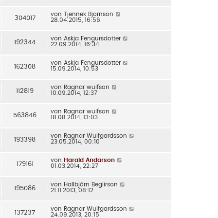
von
Tjennek Bjornson
304017
28.04.2015, 16:56
von
Askja Fengursdotter
192344
22.09.2014, 16:34
von
Askja Fengursdotter
162308
15.09.2014, 10:53
von
Ragnar wulfson
112819
10.09.2014, 12:37
von
Ragnar wulfson
563846
18.08.2014, 13:03
von
Ragnar Wulfgardsson
193398
23.05.2014, 00:10
von
Harald Andarson
179161
01.03.2014, 22:27
von
Hallbjôrn Beglirson
195086
21.11.2013, 08:12
von
Ragnar Wulfgardsson
137237
24.09.2013, 20:15