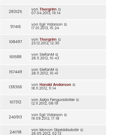
von
Thorgrim
283125
07.04.2013, 19:14
von
Egil Vidarson
97416
17.01.2013, 15:24
von
Thorgrim
108497
23.12.2012, 12:30
von
StefanM
161588
28.11.2012, 10:43
von
StefanM
157449
28.11.2012, 10:41
von
Harald Andarson
138366
18.11.2012, 11:14
von
Askja Fengursdotter
107312
12.11.2012, 08:19
von
Egil Vidarson
240913
19.09.2012, 17:18
von
Morvyn Skjalddisdottir
241718
26.05.2012, 02:13