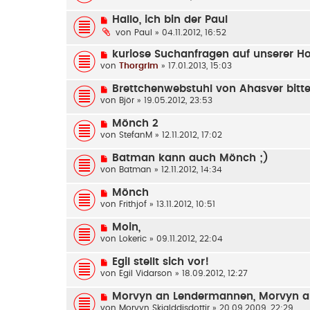
Hallo, ich bin der Paul
von
Paul
» 04.11.2012, 16:52
kuriose Suchanfragen auf unserer 
von
Thorgrim
» 17.01.2013, 15:03
Brettchenwebstuhl von Ahasver bitte
von
Björ
» 19.05.2012, 23:53
Mönch 2
von
StefanM
» 12.11.2012, 17:02
Batman kann auch Mönch ;)
von
Batman
» 12.11.2012, 14:34
Mönch
von
Frithjof
» 13.11.2012, 10:51
Moin,
von
Lokeric
» 09.11.2012, 22:04
Egil stellt sich vor!
von
Egil Vidarson
» 18.09.2012, 12:27
Morvyn an Lendermannen, Morvyn a
von
Morvyn Skjalddisdottir
» 20.09.2009, 22:29