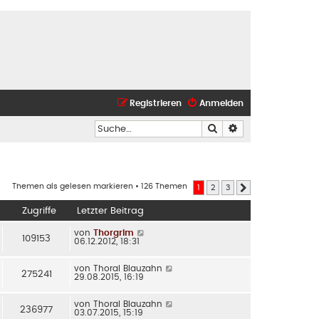
Registrieren
Anmelden
Suche
Erweiterte Suche
Themen als gelesen markieren
• 126 Themen
1
2
3
Nächste
Zugriffe
Letzter Beitrag
von
Thorgrim
109153
06.12.2012, 18:31
von
Thoral Blauzahn
275241
29.08.2015, 16:19
von
Thoral Blauzahn
236977
03.07.2015, 15:19