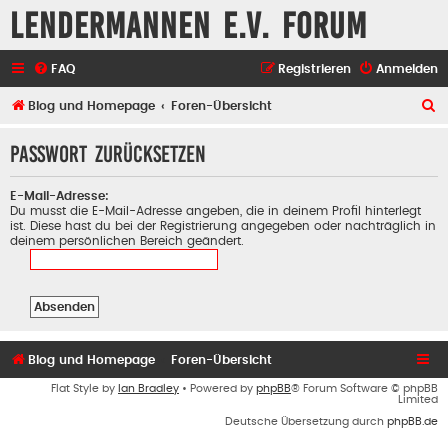
Lendermannen e.V. Forum
FAQ
Registrieren
Anmelden
S
Blog und Homepage
Foren-Übersicht
u
Passwort zurücksetzen
c
h
E-Mail-Adresse:
e
Du musst die E-Mail-Adresse angeben, die in deinem Profil hinterlegt
ist. Diese hast du bei der Registrierung angegeben oder nachträglich in
deinem persönlichen Bereich geändert.
Blog und Homepage
Foren-Übersicht
Flat Style by
Ian Bradley
• Powered by
phpBB
® Forum Software © phpBB
Limited
Deutsche Übersetzung durch
phpBB.de