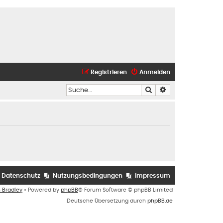
Registrieren
Anmelden
Suche
Erweiterte Suche
Datenschutz
Nutzungsbedingungen
Impressum
n Bradley
• Powered by
phpBB
® Forum Software © phpBB Limited
Deutsche Übersetzung durch
phpBB.de