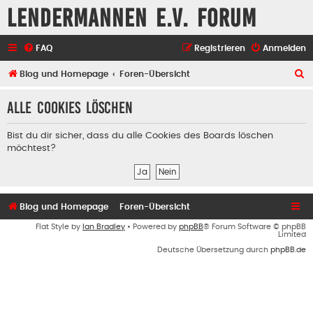
Lendermannen e.V. Forum
FAQ
Registrieren
Anmelden
S
Blog und Homepage
Foren-Übersicht
u
Alle Cookies löschen
c
h
Bist du dir sicher, dass du alle Cookies des Boards löschen
e
möchtest?
Blog und Homepage
Foren-Übersicht
Flat Style by
Ian Bradley
• Powered by
phpBB
® Forum Software © phpBB
Limited
Deutsche Übersetzung durch
phpBB.de