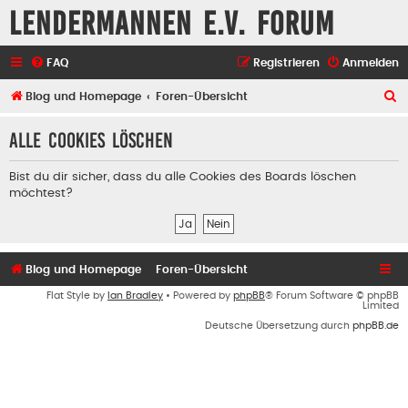
Lendermannen e.V. Forum
FAQ
Registrieren
Anmelden
S
Blog und Homepage
Foren-Übersicht
u
Alle Cookies löschen
c
h
Bist du dir sicher, dass du alle Cookies des Boards löschen
e
möchtest?
Blog und Homepage
Foren-Übersicht
Flat Style by
Ian Bradley
• Powered by
phpBB
® Forum Software © phpBB
Limited
Deutsche Übersetzung durch
phpBB.de