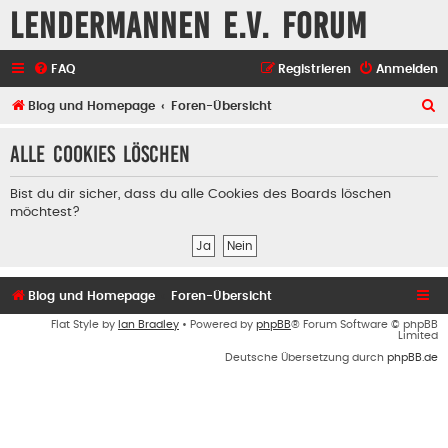
Lendermannen e.V. Forum
FAQ
Registrieren
Anmelden
S
Blog und Homepage
Foren-Übersicht
u
Alle Cookies löschen
c
h
Bist du dir sicher, dass du alle Cookies des Boards löschen
e
möchtest?
Blog und Homepage
Foren-Übersicht
Flat Style by
Ian Bradley
• Powered by
phpBB
® Forum Software © phpBB
Limited
Deutsche Übersetzung durch
phpBB.de