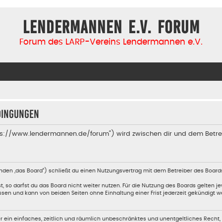
Lendermannen e.V. Forum
Forum des LARP-Vereins Lendermannen e.V.
dingungen
tps://www.lendermannen.de/forum“) wird zwischen dir und dem Betre
nden „das Board“) schließt du einen Nutzungsvertrag mit dem Betreiber des Boards
so darfst du das Board nicht weiter nutzen. Für die Nutzung des Boards gelten jew
sen und kann von beiden Seiten ohne Einhaltung einer Frist jederzeit gekündigt w
ber ein einfaches, zeitlich und räumlich unbeschränktes und unentgeltliches Recht