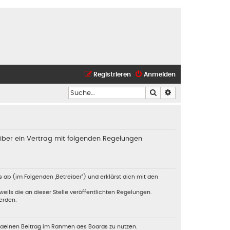
Registrieren
Anmelden
Suche
Erweiterte Suche
iber ein Vertrag mit folgenden Regelungen
 ab (im Folgenden „Betreiber“) und erklärst dich mit den
eils die an dieser Stelle veröffentlichten Regelungen.
erden.
, deinen Beitrag im Rahmen des Boards zu nutzen.