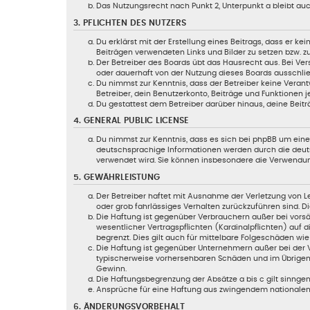
Das Nutzungsrecht nach Punkt 2, Unterpunkt a bleibt a
3. PFLICHTEN DES NUTZERS
Du erklärst mit der Erstellung eines Beitrags, dass er ke
Beiträgen verwendeten Links und Bilder zu setzen bzw. 
Der Betreiber des Boards übt das Hausrecht aus. Bei V
oder dauerhaft von der Nutzung dieses Boards ausschließ
Du nimmst zur Kenntnis, dass der Betreiber keine Verantw
Betreiber, dein Benutzerkonto, Beiträge und Funktionen j
Du gestattest dem Betreiber darüber hinaus, deine Beitr
4. GENERAL PUBLIC LICENSE
Du nimmst zur Kenntnis, dass es sich bei phpBB um eine 
deutschsprachige Informationen werden durch die deuts
verwendet wird. Sie können insbesondere die Verwendun
5. GEWÄHRLEISTUNG
Der Betreiber haftet mit Ausnahme der Verletzung von Le
oder grob fahrlässiges Verhalten zurückzuführen sind. 
Die Haftung ist gegenüber Verbrauchern außer bei vorsä
wesentlicher Vertragspflichten (Kardinalpflichten) auf
begrenzt. Dies gilt auch für mittelbare Folgeschäden 
Die Haftung ist gegenüber Unternehmern außer bei der V
typischerweise vorhersehbaren Schäden und im Übrigen 
Gewinn.
Die Haftungsbegrenzung der Absätze a bis c gilt sinngem
Ansprüche für eine Haftung aus zwingendem nationalem
6. ÄNDERUNGSVORBEHALT