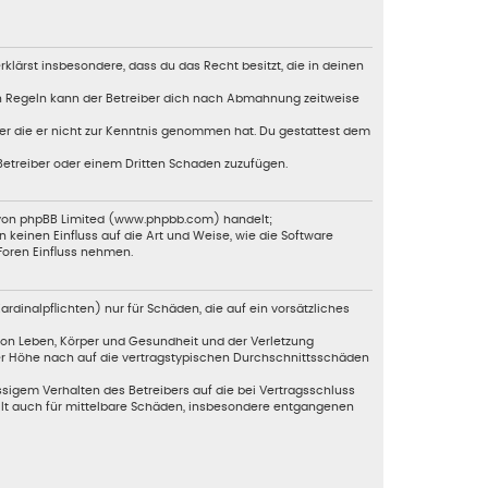
erklärst insbesondere, dass du das Recht besitzt, die in deinen
en Regeln kann der Betreiber dich nach Abmahnung zeitweise
oder die er nicht zur Kenntnis genommen hat. Du gestattest dem
 Betreiber oder einem Dritten Schaden zuzufügen.
e von phpBB Limited (www.phpbb.com) handelt;
einen Einfluss auf die Art und Weise, wie die Software
Foren Einfluss nehmen.
dinalpflichten) nur für Schäden, die auf ein vorsätzliches
von Leben, Körper und Gesundheit und der Verletzung
der Höhe nach auf die vertragstypischen Durchschnittsschäden
sigem Verhalten des Betreibers auf die bei Vertragsschluss
ilt auch für mittelbare Schäden, insbesondere entgangenen