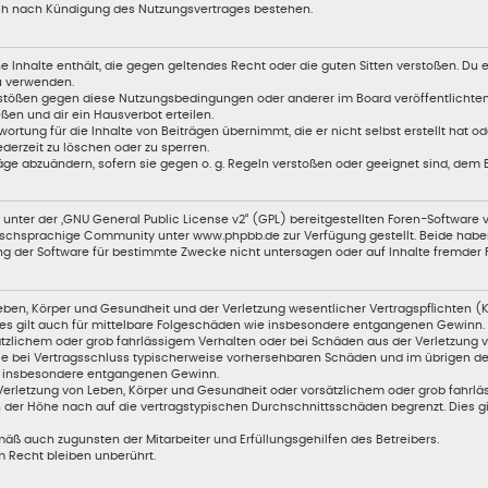
uch nach Kündigung des Nutzungsvertrages bestehen.
ine Inhalte enthält, die gegen geltendes Recht oder die guten Sitten verstoßen. Du 
zu verwenden.
erstößen gegen diese Nutzungsbedingungen oder anderer im Board veröffentlicht
en und dir ein Hausverbot erteilen.
ortung für die Inhalte von Beiträgen übernimmt, die er nicht selbst erstellt hat 
ederzeit zu löschen oder zu sperren.
äge abzuändern, sofern sie gegen o. g. Regeln verstoßen oder geeignet sind, dem
unter der „
GNU General Public License v2
“ (GPL) bereitgestellten Foren-Softwar
chsprachige Community unter www.phpbb.de zur Verfügung gestellt. Beide haben k
g der Software für bestimmte Zwecke nicht untersagen oder auf Inhalte fremder 
ben, Körper und Gesundheit und der Verletzung wesentlicher Vertragspflichten (Kar
Dies gilt auch für mittelbare Folgeschäden wie insbesondere entgangenen Gewinn.
tzlichem oder grob fahrlässigem Verhalten oder bei Schäden aus der Verletzung 
 die bei Vertragsschluss typischerweise vorhersehbaren Schäden und im übrigen 
wie insbesondere entgangenen Gewinn.
erletzung von Leben, Körper und Gesundheit oder vorsätzlichem oder grob fahrläs
der Höhe nach auf die vertragstypischen Durchschnittsschäden begrenzt. Dies g
äß auch zugunsten der Mitarbeiter und Erfüllungsgehilfen des Betreibers.
 Recht bleiben unberührt.