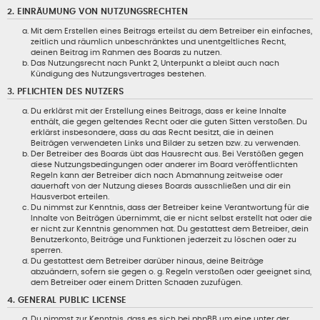
2. EINRÄUMUNG VON NUTZUNGSRECHTEN
Mit dem Erstellen eines Beitrags erteilst du dem Betreiber ein einfaches,
zeitlich und räumlich unbeschränktes und unentgeltliches Recht,
deinen Beitrag im Rahmen des Boards zu nutzen.
Das Nutzungsrecht nach Punkt 2, Unterpunkt a bleibt auch nach
Kündigung des Nutzungsvertrages bestehen.
3. PFLICHTEN DES NUTZERS
Du erklärst mit der Erstellung eines Beitrags, dass er keine Inhalte
enthält, die gegen geltendes Recht oder die guten Sitten verstoßen. Du
erklärst insbesondere, dass du das Recht besitzt, die in deinen
Beiträgen verwendeten Links und Bilder zu setzen bzw. zu verwenden.
Der Betreiber des Boards übt das Hausrecht aus. Bei Verstößen gegen
diese Nutzungsbedingungen oder anderer im Board veröffentlichten
Regeln kann der Betreiber dich nach Abmahnung zeitweise oder
dauerhaft von der Nutzung dieses Boards ausschließen und dir ein
Hausverbot erteilen.
Du nimmst zur Kenntnis, dass der Betreiber keine Verantwortung für die
Inhalte von Beiträgen übernimmt, die er nicht selbst erstellt hat oder die
er nicht zur Kenntnis genommen hat. Du gestattest dem Betreiber, dein
Benutzerkonto, Beiträge und Funktionen jederzeit zu löschen oder zu
sperren.
Du gestattest dem Betreiber darüber hinaus, deine Beiträge
abzuändern, sofern sie gegen o. g. Regeln verstoßen oder geeignet sind,
dem Betreiber oder einem Dritten Schaden zuzufügen.
4. GENERAL PUBLIC LICENSE
Du nimmst zur Kenntnis, dass es sich bei phpBB um eine unter der „