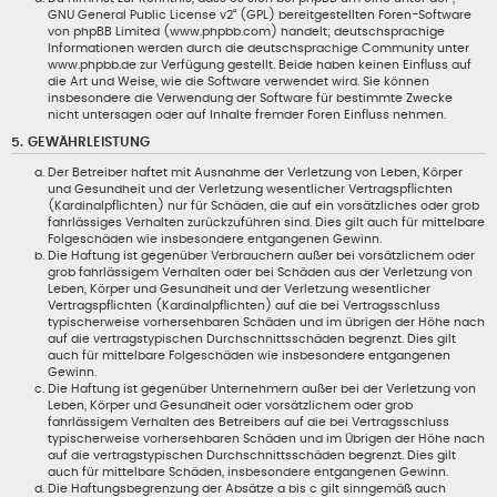
GNU General Public License v2
“ (GPL) bereitgestellten Foren-Software
von phpBB Limited (www.phpbb.com) handelt; deutschsprachige
Informationen werden durch die deutschsprachige Community unter
www.phpbb.de zur Verfügung gestellt. Beide haben keinen Einfluss auf
die Art und Weise, wie die Software verwendet wird. Sie können
insbesondere die Verwendung der Software für bestimmte Zwecke
nicht untersagen oder auf Inhalte fremder Foren Einfluss nehmen.
5. GEWÄHRLEISTUNG
Der Betreiber haftet mit Ausnahme der Verletzung von Leben, Körper
und Gesundheit und der Verletzung wesentlicher Vertragspflichten
(Kardinalpflichten) nur für Schäden, die auf ein vorsätzliches oder grob
fahrlässiges Verhalten zurückzuführen sind. Dies gilt auch für mittelbare
Folgeschäden wie insbesondere entgangenen Gewinn.
Die Haftung ist gegenüber Verbrauchern außer bei vorsätzlichem oder
grob fahrlässigem Verhalten oder bei Schäden aus der Verletzung von
Leben, Körper und Gesundheit und der Verletzung wesentlicher
Vertragspflichten (Kardinalpflichten) auf die bei Vertragsschluss
typischerweise vorhersehbaren Schäden und im übrigen der Höhe nach
auf die vertragstypischen Durchschnittsschäden begrenzt. Dies gilt
auch für mittelbare Folgeschäden wie insbesondere entgangenen
Gewinn.
Die Haftung ist gegenüber Unternehmern außer bei der Verletzung von
Leben, Körper und Gesundheit oder vorsätzlichem oder grob
fahrlässigem Verhalten des Betreibers auf die bei Vertragsschluss
typischerweise vorhersehbaren Schäden und im Übrigen der Höhe nach
auf die vertragstypischen Durchschnittsschäden begrenzt. Dies gilt
auch für mittelbare Schäden, insbesondere entgangenen Gewinn.
Die Haftungsbegrenzung der Absätze a bis c gilt sinngemäß auch