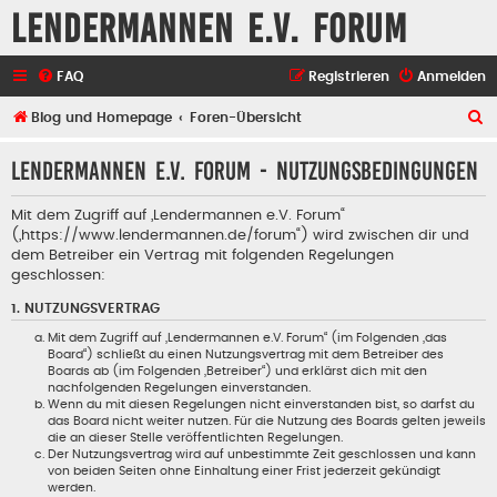
Lendermannen e.V. Forum
FAQ
Registrieren
Anmelden
S
Blog und Homepage
Foren-Übersicht
u
Lendermannen e.V. Forum - Nutzungsbedingungen
c
h
Mit dem Zugriff auf „Lendermannen e.V. Forum“
e
(„https://www.lendermannen.de/forum“) wird zwischen dir und
dem Betreiber ein Vertrag mit folgenden Regelungen
geschlossen:
1. NUTZUNGSVERTRAG
Mit dem Zugriff auf „Lendermannen e.V. Forum“ (im Folgenden „das
Board“) schließt du einen Nutzungsvertrag mit dem Betreiber des
Boards ab (im Folgenden „Betreiber“) und erklärst dich mit den
nachfolgenden Regelungen einverstanden.
Wenn du mit diesen Regelungen nicht einverstanden bist, so darfst du
das Board nicht weiter nutzen. Für die Nutzung des Boards gelten jeweils
die an dieser Stelle veröffentlichten Regelungen.
Der Nutzungsvertrag wird auf unbestimmte Zeit geschlossen und kann
von beiden Seiten ohne Einhaltung einer Frist jederzeit gekündigt
werden.