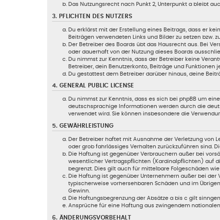
Das Nutzungsrecht nach Punkt 2, Unterpunkt a bleibt a
3. PFLICHTEN DES NUTZERS
Du erklärst mit der Erstellung eines Beitrags, dass er ke
Beiträgen verwendeten Links und Bilder zu setzen bzw. 
Der Betreiber des Boards übt das Hausrecht aus. Bei V
oder dauerhaft von der Nutzung dieses Boards ausschließ
Du nimmst zur Kenntnis, dass der Betreiber keine Verantw
Betreiber, dein Benutzerkonto, Beiträge und Funktionen j
Du gestattest dem Betreiber darüber hinaus, deine Beitr
4. GENERAL PUBLIC LICENSE
Du nimmst zur Kenntnis, dass es sich bei phpBB um eine 
deutschsprachige Informationen werden durch die deuts
verwendet wird. Sie können insbesondere die Verwendun
5. GEWÄHRLEISTUNG
Der Betreiber haftet mit Ausnahme der Verletzung von Le
oder grob fahrlässiges Verhalten zurückzuführen sind. 
Die Haftung ist gegenüber Verbrauchern außer bei vorsä
wesentlicher Vertragspflichten (Kardinalpflichten) auf
begrenzt. Dies gilt auch für mittelbare Folgeschäden 
Die Haftung ist gegenüber Unternehmern außer bei der V
typischerweise vorhersehbaren Schäden und im Übrigen 
Gewinn.
Die Haftungsbegrenzung der Absätze a bis c gilt sinngem
Ansprüche für eine Haftung aus zwingendem nationalem
6. ÄNDERUNGSVORBEHALT