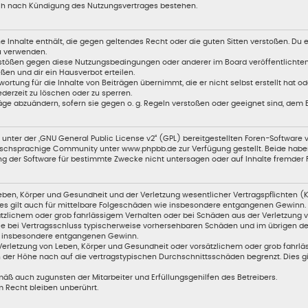
uch nach Kündigung des Nutzungsvertrages bestehen.
ine Inhalte enthält, die gegen geltendes Recht oder die guten Sitten verstoßen. Du 
zu verwenden.
erstößen gegen diese Nutzungsbedingungen oder anderer im Board veröffentlicht
en und dir ein Hausverbot erteilen.
ortung für die Inhalte von Beiträgen übernimmt, die er nicht selbst erstellt hat 
ederzeit zu löschen oder zu sperren.
äge abzuändern, sofern sie gegen o. g. Regeln verstoßen oder geeignet sind, dem
unter der „
GNU General Public License v2
“ (GPL) bereitgestellten Foren-Softwar
chsprachige Community unter www.phpbb.de zur Verfügung gestellt. Beide haben k
g der Software für bestimmte Zwecke nicht untersagen oder auf Inhalte fremder 
ben, Körper und Gesundheit und der Verletzung wesentlicher Vertragspflichten (Kar
Dies gilt auch für mittelbare Folgeschäden wie insbesondere entgangenen Gewinn.
tzlichem oder grob fahrlässigem Verhalten oder bei Schäden aus der Verletzung 
 die bei Vertragsschluss typischerweise vorhersehbaren Schäden und im übrigen 
wie insbesondere entgangenen Gewinn.
erletzung von Leben, Körper und Gesundheit oder vorsätzlichem oder grob fahrläs
der Höhe nach auf die vertragstypischen Durchschnittsschäden begrenzt. Dies g
äß auch zugunsten der Mitarbeiter und Erfüllungsgehilfen des Betreibers.
 Recht bleiben unberührt.