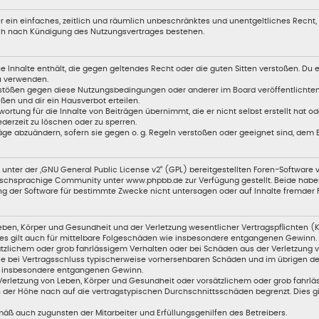
ber ein einfaches, zeitlich und räumlich unbeschränktes und unentgeltliches Recht
uch nach Kündigung des Nutzungsvertrages bestehen.
ine Inhalte enthält, die gegen geltendes Recht oder die guten Sitten verstoßen. Du 
zu verwenden.
erstößen gegen diese Nutzungsbedingungen oder anderer im Board veröffentlicht
en und dir ein Hausverbot erteilen.
ortung für die Inhalte von Beiträgen übernimmt, die er nicht selbst erstellt hat 
ederzeit zu löschen oder zu sperren.
äge abzuändern, sofern sie gegen o. g. Regeln verstoßen oder geeignet sind, dem
unter der „
GNU General Public License v2
“ (GPL) bereitgestellten Foren-Softwar
chsprachige Community unter www.phpbb.de zur Verfügung gestellt. Beide haben k
g der Software für bestimmte Zwecke nicht untersagen oder auf Inhalte fremder 
ben, Körper und Gesundheit und der Verletzung wesentlicher Vertragspflichten (Kar
Dies gilt auch für mittelbare Folgeschäden wie insbesondere entgangenen Gewinn.
tzlichem oder grob fahrlässigem Verhalten oder bei Schäden aus der Verletzung 
 die bei Vertragsschluss typischerweise vorhersehbaren Schäden und im übrigen 
wie insbesondere entgangenen Gewinn.
erletzung von Leben, Körper und Gesundheit oder vorsätzlichem oder grob fahrläs
der Höhe nach auf die vertragstypischen Durchschnittsschäden begrenzt. Dies g
äß auch zugunsten der Mitarbeiter und Erfüllungsgehilfen des Betreibers.