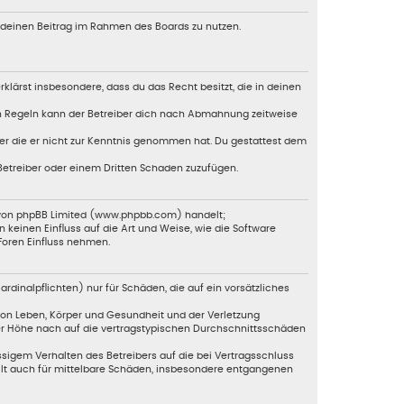
, deinen Beitrag im Rahmen des Boards zu nutzen.
erklärst insbesondere, dass du das Recht besitzt, die in deinen
en Regeln kann der Betreiber dich nach Abmahnung zeitweise
oder die er nicht zur Kenntnis genommen hat. Du gestattest dem
 Betreiber oder einem Dritten Schaden zuzufügen.
e von phpBB Limited (www.phpbb.com) handelt;
einen Einfluss auf die Art und Weise, wie die Software
Foren Einfluss nehmen.
dinalpflichten) nur für Schäden, die auf ein vorsätzliches
von Leben, Körper und Gesundheit und der Verletzung
der Höhe nach auf die vertragstypischen Durchschnittsschäden
sigem Verhalten des Betreibers auf die bei Vertragsschluss
ilt auch für mittelbare Schäden, insbesondere entgangenen