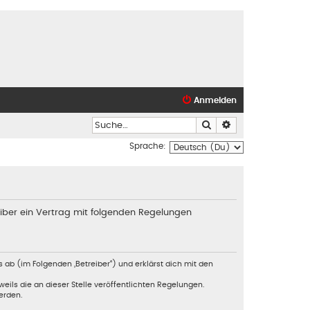
Anmelden
Suche
Erweiterte Suche
Sprache:
iber ein Vertrag mit folgenden Regelungen
 ab (im Folgenden „Betreiber“) und erklärst dich mit den
eils die an dieser Stelle veröffentlichten Regelungen.
erden.