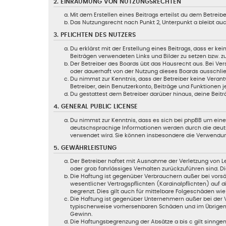
2. EINRÄUMUNG VON NUTZUNGSRECHTEN
Mit dem Erstellen eines Beitrags erteilst du dem Betrei
Das Nutzungsrecht nach Punkt 2, Unterpunkt a bleibt a
3. PFLICHTEN DES NUTZERS
Du erklärst mit der Erstellung eines Beitrags, dass er ke
Beiträgen verwendeten Links und Bilder zu setzen bzw. 
Der Betreiber des Boards übt das Hausrecht aus. Bei V
oder dauerhaft von der Nutzung dieses Boards ausschließ
Du nimmst zur Kenntnis, dass der Betreiber keine Verantw
Betreiber, dein Benutzerkonto, Beiträge und Funktionen j
Du gestattest dem Betreiber darüber hinaus, deine Beitr
4. GENERAL PUBLIC LICENSE
Du nimmst zur Kenntnis, dass es sich bei phpBB um eine 
deutschsprachige Informationen werden durch die deuts
verwendet wird. Sie können insbesondere die Verwendun
5. GEWÄHRLEISTUNG
Der Betreiber haftet mit Ausnahme der Verletzung von Le
oder grob fahrlässiges Verhalten zurückzuführen sind. 
Die Haftung ist gegenüber Verbrauchern außer bei vorsä
wesentlicher Vertragspflichten (Kardinalpflichten) auf
begrenzt. Dies gilt auch für mittelbare Folgeschäden 
Die Haftung ist gegenüber Unternehmern außer bei der V
typischerweise vorhersehbaren Schäden und im Übrigen 
Gewinn.
Die Haftungsbegrenzung der Absätze a bis c gilt sinngem