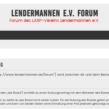
Lendermannen e.V. Forum
Forum des LARP-Vereins Lendermannen e.V.
ng
tps://www.lendermannen.de/forum“) wird zwischen dir und dem Betre
nden „das Board“) schließt du einen Nutzungsvertrag mit dem Betreiber des Boards
so darfst du das Board nicht weiter nutzen. Für die Nutzung des Boards gelten jew
sen und kann von beiden Seiten ohne Einhaltung einer Frist jederzeit gekündigt w