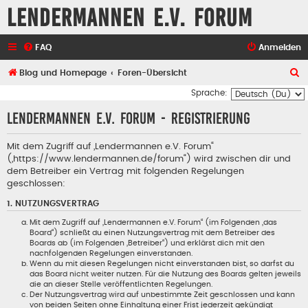
Lendermannen e.V. Forum
FAQ
Anmelden
S
Blog und Homepage
Foren-Übersicht
u
Sprache:
c
Lendermannen e.V. Forum - Registrierung
h
e
Mit dem Zugriff auf „Lendermannen e.V. Forum“
(„https://www.lendermannen.de/forum“) wird zwischen dir und
dem Betreiber ein Vertrag mit folgenden Regelungen
geschlossen:
1. NUTZUNGSVERTRAG
Mit dem Zugriff auf „Lendermannen e.V. Forum“ (im Folgenden „das
Board“) schließt du einen Nutzungsvertrag mit dem Betreiber des
Boards ab (im Folgenden „Betreiber“) und erklärst dich mit den
nachfolgenden Regelungen einverstanden.
Wenn du mit diesen Regelungen nicht einverstanden bist, so darfst du
das Board nicht weiter nutzen. Für die Nutzung des Boards gelten jeweils
die an dieser Stelle veröffentlichten Regelungen.
Der Nutzungsvertrag wird auf unbestimmte Zeit geschlossen und kann
von beiden Seiten ohne Einhaltung einer Frist jederzeit gekündigt