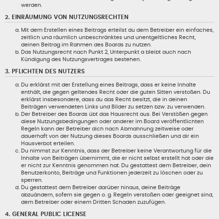
werden.
2. EINRÄUMUNG VON NUTZUNGSRECHTEN
Mit dem Erstellen eines Beitrags erteilst du dem Betreiber ein einfaches,
zeitlich und räumlich unbeschränktes und unentgeltliches Recht,
deinen Beitrag im Rahmen des Boards zu nutzen.
Das Nutzungsrecht nach Punkt 2, Unterpunkt a bleibt auch nach
Kündigung des Nutzungsvertrages bestehen.
3. PFLICHTEN DES NUTZERS
Du erklärst mit der Erstellung eines Beitrags, dass er keine Inhalte
enthält, die gegen geltendes Recht oder die guten Sitten verstoßen. Du
erklärst insbesondere, dass du das Recht besitzt, die in deinen
Beiträgen verwendeten Links und Bilder zu setzen bzw. zu verwenden.
Der Betreiber des Boards übt das Hausrecht aus. Bei Verstößen gegen
diese Nutzungsbedingungen oder anderer im Board veröffentlichten
Regeln kann der Betreiber dich nach Abmahnung zeitweise oder
dauerhaft von der Nutzung dieses Boards ausschließen und dir ein
Hausverbot erteilen.
Du nimmst zur Kenntnis, dass der Betreiber keine Verantwortung für die
Inhalte von Beiträgen übernimmt, die er nicht selbst erstellt hat oder die
er nicht zur Kenntnis genommen hat. Du gestattest dem Betreiber, dein
Benutzerkonto, Beiträge und Funktionen jederzeit zu löschen oder zu
sperren.
Du gestattest dem Betreiber darüber hinaus, deine Beiträge
abzuändern, sofern sie gegen o. g. Regeln verstoßen oder geeignet sind,
dem Betreiber oder einem Dritten Schaden zuzufügen.
4. GENERAL PUBLIC LICENSE