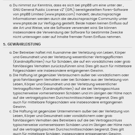
Du nimmst zur Kenntnis, dass es sich bei phpBB um eine unter der „
GNU General Public License v2
“ (GPL) bereitgestellten Foren-Software
von phpBB Limited (www.phpbb.com) handelt; deutschsprachige
Informationen werden durch die deutschsprachige Community unter
www.phpbb.de zur Verfügung gestellt. Beide haben keinen Einfluss auf
die Art und Weise, wie die Software verwendet wird. Sie können
insbesondere die Verwendung der Software für bestimmte Zwecke
nicht untersagen oder auf Inhalte fremder Foren Einfluss nehmen.
5. GEWÄHRLEISTUNG
Der Betreiber haftet mit Ausnahme der Verletzung von Leben, Körper
und Gesundheit und der Verletzung wesentlicher Vertragspflichten
(Kardinalpflichten) nur für Schäden, die auf ein vorsätzliches oder grob
fahrlässiges Verhalten zurückzuführen sind. Dies gilt auch für mittelbare
Folgeschäden wie insbesondere entgangenen Gewinn.
Die Haftung ist gegenüber Verbrauchern außer bei vorsätzlichem oder
grob fahrlässigem Verhalten oder bei Schäden aus der Verletzung von
Leben, Körper und Gesundheit und der Verletzung wesentlicher
Vertragspflichten (Kardinalpflichten) auf die bei Vertragsschluss
typischerweise vorhersehbaren Schäden und im übrigen der Höhe nach
auf die vertragstypischen Durchschnittsschäden begrenzt. Dies gilt
auch für mittelbare Folgeschäden wie insbesondere entgangenen
Gewinn.
Die Haftung ist gegenüber Unternehmern außer bei der Verletzung von
Leben, Körper und Gesundheit oder vorsätzlichem oder grob
fahrlässigem Verhalten des Betreibers auf die bei Vertragsschluss
typischerweise vorhersehbaren Schäden und im Übrigen der Höhe nach
auf die vertragstypischen Durchschnittsschäden begrenzt. Dies gilt
auch für mittelbare Schäden, insbesondere entgangenen Gewinn.