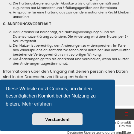
Die Haftungsbegrenzung der Absätze a bis c gilt sinngemäß auch
zugunsten der Mitarbeiter und Erfüllungsgehilfen des Betreibers.
Ansprüche für eine Haftung aus zwingendem nationalem Recht bleiben
unberührt.
6. ÄNDERUNGSVORBEHALT
Der Betreiber ist berechtigt, die Nutzungsbedingungen und die
Datenschutzerklärung zu ändern. Die Änderung wird dem Nutzer per E-
Mail mitgeteilt.
Der Nutzer ist berechtigt, den Änderungen zu widersprechen. Im Falle
des Widerspruchs erlischt das zwischen dem Betreiber und dem Nutzer
bestehende Vertragsverhältnis mit sofortiger Wirkung.
Die Änderungen gelten als anerkannt und verbindlich, wenn der Nutzer
den Änderungen zugestimmt hat.
Informationen über den Umgang mit deinen persönlichen Daten
sind in der Datenschutzerklärung enthalten.
Diese Website nutzt Cookies, um dir den
bestmöglichen Komfort bei der Nutzung zu
bieten.
Mehr erfahren
Blog und Homepage
Foren-Übersicht
Verstanden!
Flat Style by
Ian Bradley
• Powered by
phpBB
® Forum Software © phpBB
Limited
Deutsche Übersetzung durch
phpBB.de