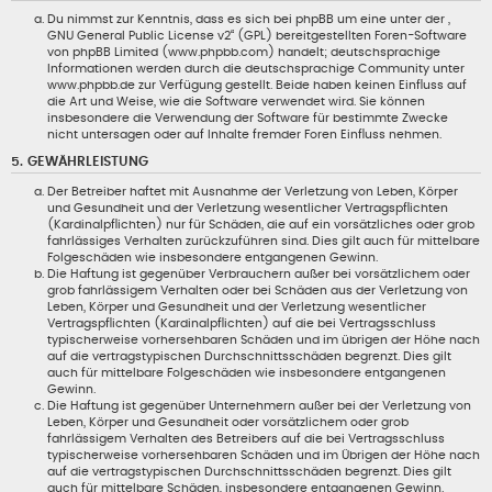
Du nimmst zur Kenntnis, dass es sich bei phpBB um eine unter der „
GNU General Public License v2
“ (GPL) bereitgestellten Foren-Software
von phpBB Limited (www.phpbb.com) handelt; deutschsprachige
Informationen werden durch die deutschsprachige Community unter
www.phpbb.de zur Verfügung gestellt. Beide haben keinen Einfluss auf
die Art und Weise, wie die Software verwendet wird. Sie können
insbesondere die Verwendung der Software für bestimmte Zwecke
nicht untersagen oder auf Inhalte fremder Foren Einfluss nehmen.
5. GEWÄHRLEISTUNG
Der Betreiber haftet mit Ausnahme der Verletzung von Leben, Körper
und Gesundheit und der Verletzung wesentlicher Vertragspflichten
(Kardinalpflichten) nur für Schäden, die auf ein vorsätzliches oder grob
fahrlässiges Verhalten zurückzuführen sind. Dies gilt auch für mittelbare
Folgeschäden wie insbesondere entgangenen Gewinn.
Die Haftung ist gegenüber Verbrauchern außer bei vorsätzlichem oder
grob fahrlässigem Verhalten oder bei Schäden aus der Verletzung von
Leben, Körper und Gesundheit und der Verletzung wesentlicher
Vertragspflichten (Kardinalpflichten) auf die bei Vertragsschluss
typischerweise vorhersehbaren Schäden und im übrigen der Höhe nach
auf die vertragstypischen Durchschnittsschäden begrenzt. Dies gilt
auch für mittelbare Folgeschäden wie insbesondere entgangenen
Gewinn.
Die Haftung ist gegenüber Unternehmern außer bei der Verletzung von
Leben, Körper und Gesundheit oder vorsätzlichem oder grob
fahrlässigem Verhalten des Betreibers auf die bei Vertragsschluss
typischerweise vorhersehbaren Schäden und im Übrigen der Höhe nach
auf die vertragstypischen Durchschnittsschäden begrenzt. Dies gilt
auch für mittelbare Schäden, insbesondere entgangenen Gewinn.