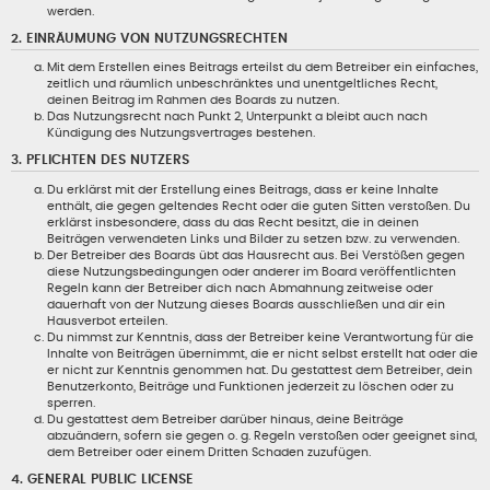
werden.
2. EINRÄUMUNG VON NUTZUNGSRECHTEN
Mit dem Erstellen eines Beitrags erteilst du dem Betreiber ein einfaches,
zeitlich und räumlich unbeschränktes und unentgeltliches Recht,
deinen Beitrag im Rahmen des Boards zu nutzen.
Das Nutzungsrecht nach Punkt 2, Unterpunkt a bleibt auch nach
Kündigung des Nutzungsvertrages bestehen.
3. PFLICHTEN DES NUTZERS
Du erklärst mit der Erstellung eines Beitrags, dass er keine Inhalte
enthält, die gegen geltendes Recht oder die guten Sitten verstoßen. Du
erklärst insbesondere, dass du das Recht besitzt, die in deinen
Beiträgen verwendeten Links und Bilder zu setzen bzw. zu verwenden.
Der Betreiber des Boards übt das Hausrecht aus. Bei Verstößen gegen
diese Nutzungsbedingungen oder anderer im Board veröffentlichten
Regeln kann der Betreiber dich nach Abmahnung zeitweise oder
dauerhaft von der Nutzung dieses Boards ausschließen und dir ein
Hausverbot erteilen.
Du nimmst zur Kenntnis, dass der Betreiber keine Verantwortung für die
Inhalte von Beiträgen übernimmt, die er nicht selbst erstellt hat oder die
er nicht zur Kenntnis genommen hat. Du gestattest dem Betreiber, dein
Benutzerkonto, Beiträge und Funktionen jederzeit zu löschen oder zu
sperren.
Du gestattest dem Betreiber darüber hinaus, deine Beiträge
abzuändern, sofern sie gegen o. g. Regeln verstoßen oder geeignet sind,
dem Betreiber oder einem Dritten Schaden zuzufügen.
4. GENERAL PUBLIC LICENSE