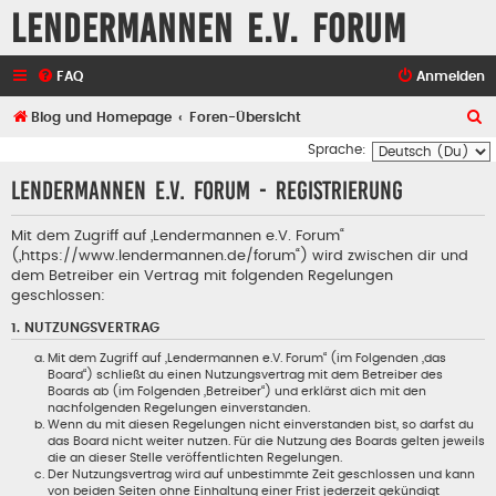
Lendermannen e.V. Forum
FAQ
Anmelden
S
Blog und Homepage
Foren-Übersicht
u
Sprache:
c
Lendermannen e.V. Forum - Registrierung
h
e
Mit dem Zugriff auf „Lendermannen e.V. Forum“
(„https://www.lendermannen.de/forum“) wird zwischen dir und
dem Betreiber ein Vertrag mit folgenden Regelungen
geschlossen:
1. NUTZUNGSVERTRAG
Mit dem Zugriff auf „Lendermannen e.V. Forum“ (im Folgenden „das
Board“) schließt du einen Nutzungsvertrag mit dem Betreiber des
Boards ab (im Folgenden „Betreiber“) und erklärst dich mit den
nachfolgenden Regelungen einverstanden.
Wenn du mit diesen Regelungen nicht einverstanden bist, so darfst du
das Board nicht weiter nutzen. Für die Nutzung des Boards gelten jeweils
die an dieser Stelle veröffentlichten Regelungen.
Der Nutzungsvertrag wird auf unbestimmte Zeit geschlossen und kann
von beiden Seiten ohne Einhaltung einer Frist jederzeit gekündigt