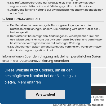
Die Haftungsbegrenzung der Absätze a bis c gilt sinngemäß auch
zugunsten der Mitarbeiter und Erfüllungsgehilfen des Betreibers.
Ansprüche für eine Haftung aus zwingendem nationalem Recht bleiben
unberührt.
6. ÄNDERUNGSVORBEHALT
Der Betreiber ist berechtigt, die Nutzungsbedingungen und die
Datenschutzerklärung zu ändern. Die Änderung wird dem Nutzer per E-
Mail mitgeteilt.
Der Nutzer ist berechtigt, den Änderungen zu widersprechen. Im Falle
des Widerspruchs erlischt das zwischen dem Betreiber und dem Nutzer
bestehende Vertragsverhältnis mit sofortiger Wirkung.
Die Änderungen gelten als anerkannt und verbindlich, wenn der Nutzer
den Änderungen zugestimmt hat.
Informationen über den Umgang mit deinen persönlichen Daten
sind in der Datenschutzerklärung enthalten.
Diese Website nutzt Cookies, um dir den
bestmöglichen Komfort bei der Nutzung zu
bieten.
Mehr erfahren
Blog und Homepage
Foren-Übersicht
Verstanden!
Flat Style by
Ian Bradley
• Powered by
phpBB
® Forum Software © phpBB
Limited
Deutsche Übersetzung durch
phpBB.de