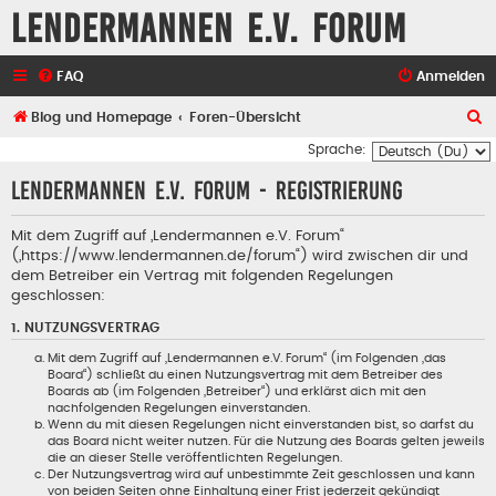
Lendermannen e.V. Forum
FAQ
Anmelden
S
Blog und Homepage
Foren-Übersicht
u
Sprache:
c
Lendermannen e.V. Forum - Registrierung
h
e
Mit dem Zugriff auf „Lendermannen e.V. Forum“
(„https://www.lendermannen.de/forum“) wird zwischen dir und
dem Betreiber ein Vertrag mit folgenden Regelungen
geschlossen:
1. NUTZUNGSVERTRAG
Mit dem Zugriff auf „Lendermannen e.V. Forum“ (im Folgenden „das
Board“) schließt du einen Nutzungsvertrag mit dem Betreiber des
Boards ab (im Folgenden „Betreiber“) und erklärst dich mit den
nachfolgenden Regelungen einverstanden.
Wenn du mit diesen Regelungen nicht einverstanden bist, so darfst du
das Board nicht weiter nutzen. Für die Nutzung des Boards gelten jeweils
die an dieser Stelle veröffentlichten Regelungen.
Der Nutzungsvertrag wird auf unbestimmte Zeit geschlossen und kann
von beiden Seiten ohne Einhaltung einer Frist jederzeit gekündigt