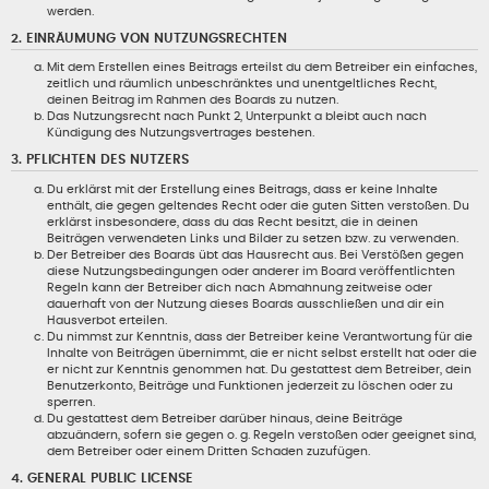
werden.
2. EINRÄUMUNG VON NUTZUNGSRECHTEN
Mit dem Erstellen eines Beitrags erteilst du dem Betreiber ein einfaches,
zeitlich und räumlich unbeschränktes und unentgeltliches Recht,
deinen Beitrag im Rahmen des Boards zu nutzen.
Das Nutzungsrecht nach Punkt 2, Unterpunkt a bleibt auch nach
Kündigung des Nutzungsvertrages bestehen.
3. PFLICHTEN DES NUTZERS
Du erklärst mit der Erstellung eines Beitrags, dass er keine Inhalte
enthält, die gegen geltendes Recht oder die guten Sitten verstoßen. Du
erklärst insbesondere, dass du das Recht besitzt, die in deinen
Beiträgen verwendeten Links und Bilder zu setzen bzw. zu verwenden.
Der Betreiber des Boards übt das Hausrecht aus. Bei Verstößen gegen
diese Nutzungsbedingungen oder anderer im Board veröffentlichten
Regeln kann der Betreiber dich nach Abmahnung zeitweise oder
dauerhaft von der Nutzung dieses Boards ausschließen und dir ein
Hausverbot erteilen.
Du nimmst zur Kenntnis, dass der Betreiber keine Verantwortung für die
Inhalte von Beiträgen übernimmt, die er nicht selbst erstellt hat oder die
er nicht zur Kenntnis genommen hat. Du gestattest dem Betreiber, dein
Benutzerkonto, Beiträge und Funktionen jederzeit zu löschen oder zu
sperren.
Du gestattest dem Betreiber darüber hinaus, deine Beiträge
abzuändern, sofern sie gegen o. g. Regeln verstoßen oder geeignet sind,
dem Betreiber oder einem Dritten Schaden zuzufügen.
4. GENERAL PUBLIC LICENSE