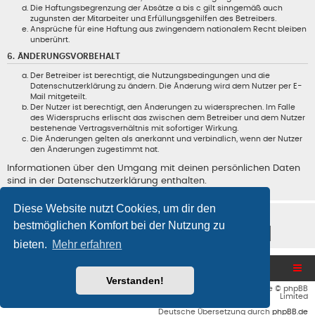
Die Haftungsbegrenzung der Absätze a bis c gilt sinngemäß auch
zugunsten der Mitarbeiter und Erfüllungsgehilfen des Betreibers.
Ansprüche für eine Haftung aus zwingendem nationalem Recht bleiben
unberührt.
6. ÄNDERUNGSVORBEHALT
Der Betreiber ist berechtigt, die Nutzungsbedingungen und die
Datenschutzerklärung zu ändern. Die Änderung wird dem Nutzer per E-
Mail mitgeteilt.
Der Nutzer ist berechtigt, den Änderungen zu widersprechen. Im Falle
des Widerspruchs erlischt das zwischen dem Betreiber und dem Nutzer
bestehende Vertragsverhältnis mit sofortiger Wirkung.
Die Änderungen gelten als anerkannt und verbindlich, wenn der Nutzer
den Änderungen zugestimmt hat.
Informationen über den Umgang mit deinen persönlichen Daten
sind in der Datenschutzerklärung enthalten.
Diese Website nutzt Cookies, um dir den
bestmöglichen Komfort bei der Nutzung zu
bieten.
Mehr erfahren
Blog und Homepage
Foren-Übersicht
Verstanden!
Flat Style by
Ian Bradley
• Powered by
phpBB
® Forum Software © phpBB
Limited
Deutsche Übersetzung durch
phpBB.de