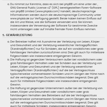
Du nimmst zur Kenntnis, dass es sich bei phpBB um eine unter der „
GNU General Public License v2
“ (GPL) bereitgestellten Foren-Software
von phpBB Limited (www.phpbb.com) handelt; deutschsprachige
Informationen werden durch die deutschsprachige Community unter
www.phpbb.de zur Verfügung gestellt. Beide haben keinen Einfluss auf
die Art und Weise, wie die Software verwendet wird. Sie können
insbesondere die Verwendung der Software für bestimmte Zwecke
nicht untersagen oder auf Inhalte fremder Foren Einfluss nehmen.
5. GEWÄHRLEISTUNG
Der Betreiber haftet mit Ausnahme der Verletzung von Leben, Körper
und Gesundheit und der Verletzung wesentlicher Vertragspflichten
(Kardinalpflichten) nur für Schäden, die auf ein vorsätzliches oder grob
fahrlässiges Verhalten zurückzuführen sind. Dies gilt auch für mittelbare
Folgeschäden wie insbesondere entgangenen Gewinn.
Die Haftung ist gegenüber Verbrauchern außer bei vorsätzlichem oder
grob fahrlässigem Verhalten oder bei Schäden aus der Verletzung von
Leben, Körper und Gesundheit und der Verletzung wesentlicher
Vertragspflichten (Kardinalpflichten) auf die bei Vertragsschluss
typischerweise vorhersehbaren Schäden und im übrigen der Höhe nach
auf die vertragstypischen Durchschnittsschäden begrenzt. Dies gilt
auch für mittelbare Folgeschäden wie insbesondere entgangenen
Gewinn.
Die Haftung ist gegenüber Unternehmern außer bei der Verletzung von
Leben, Körper und Gesundheit oder vorsätzlichem oder grob
fahrlässigem Verhalten des Betreibers auf die bei Vertragsschluss
typischerweise vorhersehbaren Schäden und im Übrigen der Höhe nach
auf die vertragstypischen Durchschnittsschäden begrenzt. Dies gilt
auch für mittelbare Schäden, insbesondere entgangenen Gewinn.