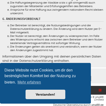
Die Haftungsbegrenzung der Absätze a bis c gilt sinngemäß auch
zugunsten der Mitarbeiter und Erfüllungsgehilfen des Betreibers.
Ansprüche für eine Haftung aus zwingendem nationalem Recht bleiben
unberührt.
6. ÄNDERUNGSVORBEHALT
Der Betreiber ist berechtigt, die Nutzungsbedingungen und die
Datenschutzerklärung zu ändern. Die Änderung wird dem Nutzer per E-
Mail mitgeteilt.
Der Nutzer ist berechtigt, den Änderungen zu widersprechen. Im Falle
des Widerspruchs erlischt das zwischen dem Betreiber und dem Nutzer
bestehende Vertragsverhältnis mit sofortiger Wirkung.
Die Änderungen gelten als anerkannt und verbindlich, wenn der Nutzer
den Änderungen zugestimmt hat.
Informationen über den Umgang mit deinen persönlichen Daten
sind in der Datenschutzerklärung enthalten.
Diese Website nutzt Cookies, um dir den
bestmöglichen Komfort bei der Nutzung zu
bieten.
Mehr erfahren
Blog und Homepage
Foren-Übersicht
Verstanden!
Flat Style by
Ian Bradley
• Powered by
phpBB
® Forum Software © phpBB
Limited
Deutsche Übersetzung durch
phpBB.de