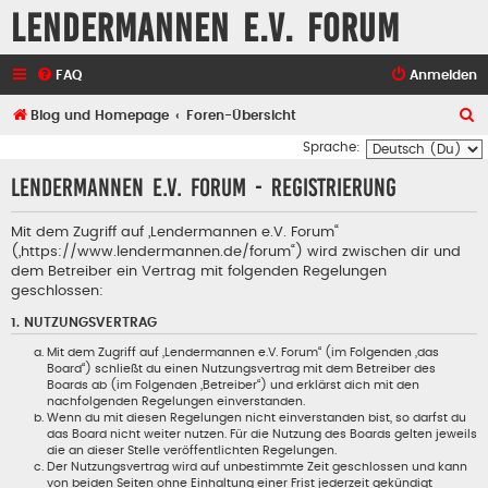
Lendermannen e.V. Forum
FAQ
Anmelden
S
Blog und Homepage
Foren-Übersicht
u
Sprache:
c
Lendermannen e.V. Forum - Registrierung
h
e
Mit dem Zugriff auf „Lendermannen e.V. Forum“
(„https://www.lendermannen.de/forum“) wird zwischen dir und
dem Betreiber ein Vertrag mit folgenden Regelungen
geschlossen:
1. NUTZUNGSVERTRAG
Mit dem Zugriff auf „Lendermannen e.V. Forum“ (im Folgenden „das
Board“) schließt du einen Nutzungsvertrag mit dem Betreiber des
Boards ab (im Folgenden „Betreiber“) und erklärst dich mit den
nachfolgenden Regelungen einverstanden.
Wenn du mit diesen Regelungen nicht einverstanden bist, so darfst du
das Board nicht weiter nutzen. Für die Nutzung des Boards gelten jeweils
die an dieser Stelle veröffentlichten Regelungen.
Der Nutzungsvertrag wird auf unbestimmte Zeit geschlossen und kann
von beiden Seiten ohne Einhaltung einer Frist jederzeit gekündigt