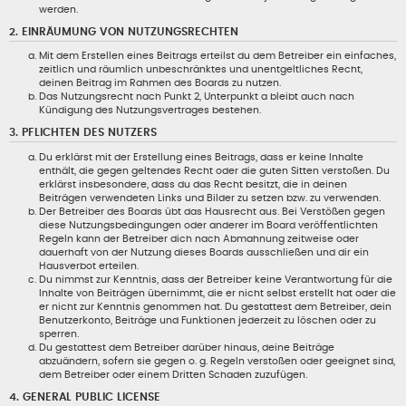
werden.
2. EINRÄUMUNG VON NUTZUNGSRECHTEN
Mit dem Erstellen eines Beitrags erteilst du dem Betreiber ein einfaches,
zeitlich und räumlich unbeschränktes und unentgeltliches Recht,
deinen Beitrag im Rahmen des Boards zu nutzen.
Das Nutzungsrecht nach Punkt 2, Unterpunkt a bleibt auch nach
Kündigung des Nutzungsvertrages bestehen.
3. PFLICHTEN DES NUTZERS
Du erklärst mit der Erstellung eines Beitrags, dass er keine Inhalte
enthält, die gegen geltendes Recht oder die guten Sitten verstoßen. Du
erklärst insbesondere, dass du das Recht besitzt, die in deinen
Beiträgen verwendeten Links und Bilder zu setzen bzw. zu verwenden.
Der Betreiber des Boards übt das Hausrecht aus. Bei Verstößen gegen
diese Nutzungsbedingungen oder anderer im Board veröffentlichten
Regeln kann der Betreiber dich nach Abmahnung zeitweise oder
dauerhaft von der Nutzung dieses Boards ausschließen und dir ein
Hausverbot erteilen.
Du nimmst zur Kenntnis, dass der Betreiber keine Verantwortung für die
Inhalte von Beiträgen übernimmt, die er nicht selbst erstellt hat oder die
er nicht zur Kenntnis genommen hat. Du gestattest dem Betreiber, dein
Benutzerkonto, Beiträge und Funktionen jederzeit zu löschen oder zu
sperren.
Du gestattest dem Betreiber darüber hinaus, deine Beiträge
abzuändern, sofern sie gegen o. g. Regeln verstoßen oder geeignet sind,
dem Betreiber oder einem Dritten Schaden zuzufügen.
4. GENERAL PUBLIC LICENSE