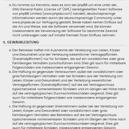
Du nimmst zur Kenntnis, dass es sich bei phpBB um eine unter der „
GNU General Public License v2
“ (GPL) bereitgestellten Foren-Software
von phpBB Limited (www.phpbb.com) handelt; deutschsprachige
Informationen werden durch die deutschsprachige Community unter
www.phpbb.de zur Verfügung gestellt. Beide haben keinen Einfluss auf
die Art und Weise, wie die Software verwendet wird. Sie können
insbesondere die Verwendung der Software für bestimmte Zwecke
nicht untersagen oder auf Inhalte fremder Foren Einfluss nehmen.
5. GEWÄHRLEISTUNG
Der Betreiber haftet mit Ausnahme der Verletzung von Leben, Körper
und Gesundheit und der Verletzung wesentlicher Vertragspflichten
(Kardinalpflichten) nur für Schäden, die auf ein vorsätzliches oder grob
fahrlässiges Verhalten zurückzuführen sind. Dies gilt auch für mittelbare
Folgeschäden wie insbesondere entgangenen Gewinn.
Die Haftung ist gegenüber Verbrauchern außer bei vorsätzlichem oder
grob fahrlässigem Verhalten oder bei Schäden aus der Verletzung von
Leben, Körper und Gesundheit und der Verletzung wesentlicher
Vertragspflichten (Kardinalpflichten) auf die bei Vertragsschluss
typischerweise vorhersehbaren Schäden und im übrigen der Höhe nach
auf die vertragstypischen Durchschnittsschäden begrenzt. Dies gilt
auch für mittelbare Folgeschäden wie insbesondere entgangenen
Gewinn.
Die Haftung ist gegenüber Unternehmern außer bei der Verletzung von
Leben, Körper und Gesundheit oder vorsätzlichem oder grob
fahrlässigem Verhalten des Betreibers auf die bei Vertragsschluss
typischerweise vorhersehbaren Schäden und im Übrigen der Höhe nach
auf die vertragstypischen Durchschnittsschäden begrenzt. Dies gilt
auch für mittelbare Schäden, insbesondere entgangenen Gewinn.