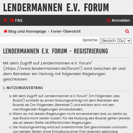
Lendermannen e.V. Forum
FAQ
Anmelden
S
Blog und Homepage
Foren-Übersicht
u
Sprache:
c
Lendermannen e.V. Forum - Registrierung
h
e
Mit dem Zugriff auf „Lendermannen e.V. Forum“
(„https://www.lendermannen.de/forum“) wird zwischen dir und
dem Betreiber ein Vertrag mit folgenden Regelungen
geschlossen:
1. NUTZUNGSVERTRAG
Mit dem Zugriff auf „Lendermannen e.V. Forum“ (im Folgenden „das
Board“) schließt du einen Nutzungsvertrag mit dem Betreiber des
Boards ab (im Folgenden „Betreiber“) und erklärst dich mit den
nachfolgenden Regelungen einverstanden.
Wenn du mit diesen Regelungen nicht einverstanden bist, so darfst du
das Board nicht weiter nutzen. Für die Nutzung des Boards gelten jeweils
die an dieser Stelle veröffentlichten Regelungen.
Der Nutzungsvertrag wird auf unbestimmte Zeit geschlossen und kann
von beiden Seiten ohne Einhaltung einer Frist jederzeit gekündigt