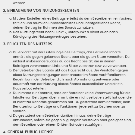
werden.
2. EINRÄUMUNG VON NUTZUNGSRECHTEN
Mit dem Erstellen eines Beitrags erteilst du dem Betreiber ein einfaches,
zeitlich und räumlich unbeschränktes und unentgeltliches Recht,
deinen Beitrag im Rahmen des Boards zu nutzen.
Das Nutzungsrecht nach Punkt 2, Unterpunkt a bleibt auch nach
Kündigung des Nutzungsvertrages bestehen.
3. PFLICHTEN DES NUTZERS
Du erklärst mit der Erstellung eines Beitrags, dass er keine Inhalte
enthält, die gegen geltendes Recht oder die guten Sitten verstoßen. Du
erklärst insbesondere, dass du das Recht besitzt, die in deinen
Beiträgen verwendeten Links und Bilder zu setzen bzw. zu verwenden.
Der Betreiber des Boards übt das Hausrecht aus. Bei Verstößen gegen
diese Nutzungsbedingungen oder anderer im Board veröffentlichten
Regeln kann der Betreiber dich nach Abmahnung zeitweise oder
dauerhaft von der Nutzung dieses Boards ausschließen und dir ein
Hausverbot erteilen.
Du nimmst zur Kenntnis, dass der Betreiber keine Verantwortung für die
Inhalte von Beiträgen übernimmt, die er nicht selbst erstellt hat oder die
er nicht zur Kenntnis genommen hat. Du gestattest dem Betreiber, dein
Benutzerkonto, Beiträge und Funktionen jederzeit zu löschen oder zu
sperren.
Du gestattest dem Betreiber darüber hinaus, deine Beiträge
abzuändern, sofern sie gegen o. g. Regeln verstoßen oder geeignet sind,
dem Betreiber oder einem Dritten Schaden zuzufügen.
4. GENERAL PUBLIC LICENSE