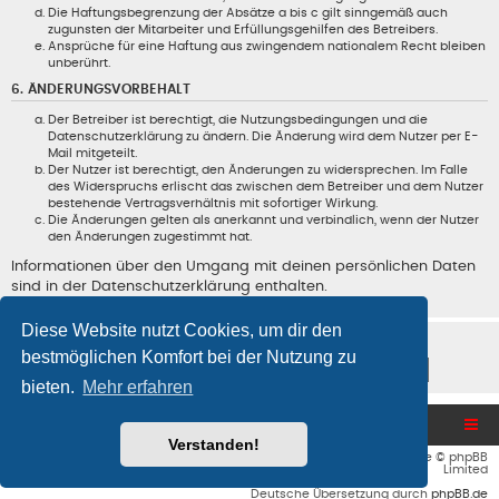
Die Haftungsbegrenzung der Absätze a bis c gilt sinngemäß auch
zugunsten der Mitarbeiter und Erfüllungsgehilfen des Betreibers.
Ansprüche für eine Haftung aus zwingendem nationalem Recht bleiben
unberührt.
6. ÄNDERUNGSVORBEHALT
Der Betreiber ist berechtigt, die Nutzungsbedingungen und die
Datenschutzerklärung zu ändern. Die Änderung wird dem Nutzer per E-
Mail mitgeteilt.
Der Nutzer ist berechtigt, den Änderungen zu widersprechen. Im Falle
des Widerspruchs erlischt das zwischen dem Betreiber und dem Nutzer
bestehende Vertragsverhältnis mit sofortiger Wirkung.
Die Änderungen gelten als anerkannt und verbindlich, wenn der Nutzer
den Änderungen zugestimmt hat.
Informationen über den Umgang mit deinen persönlichen Daten
sind in der Datenschutzerklärung enthalten.
Diese Website nutzt Cookies, um dir den
bestmöglichen Komfort bei der Nutzung zu
bieten.
Mehr erfahren
Blog und Homepage
Foren-Übersicht
Verstanden!
Flat Style by
Ian Bradley
• Powered by
phpBB
® Forum Software © phpBB
Limited
Deutsche Übersetzung durch
phpBB.de