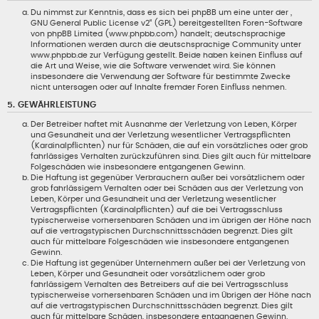
Du nimmst zur Kenntnis, dass es sich bei phpBB um eine unter der „
GNU General Public License v2
“ (GPL) bereitgestellten Foren-Software
von phpBB Limited (www.phpbb.com) handelt; deutschsprachige
Informationen werden durch die deutschsprachige Community unter
www.phpbb.de zur Verfügung gestellt. Beide haben keinen Einfluss auf
die Art und Weise, wie die Software verwendet wird. Sie können
insbesondere die Verwendung der Software für bestimmte Zwecke
nicht untersagen oder auf Inhalte fremder Foren Einfluss nehmen.
5. GEWÄHRLEISTUNG
Der Betreiber haftet mit Ausnahme der Verletzung von Leben, Körper
und Gesundheit und der Verletzung wesentlicher Vertragspflichten
(Kardinalpflichten) nur für Schäden, die auf ein vorsätzliches oder grob
fahrlässiges Verhalten zurückzuführen sind. Dies gilt auch für mittelbare
Folgeschäden wie insbesondere entgangenen Gewinn.
Die Haftung ist gegenüber Verbrauchern außer bei vorsätzlichem oder
grob fahrlässigem Verhalten oder bei Schäden aus der Verletzung von
Leben, Körper und Gesundheit und der Verletzung wesentlicher
Vertragspflichten (Kardinalpflichten) auf die bei Vertragsschluss
typischerweise vorhersehbaren Schäden und im übrigen der Höhe nach
auf die vertragstypischen Durchschnittsschäden begrenzt. Dies gilt
auch für mittelbare Folgeschäden wie insbesondere entgangenen
Gewinn.
Die Haftung ist gegenüber Unternehmern außer bei der Verletzung von
Leben, Körper und Gesundheit oder vorsätzlichem oder grob
fahrlässigem Verhalten des Betreibers auf die bei Vertragsschluss
typischerweise vorhersehbaren Schäden und im Übrigen der Höhe nach
auf die vertragstypischen Durchschnittsschäden begrenzt. Dies gilt
auch für mittelbare Schäden, insbesondere entgangenen Gewinn.