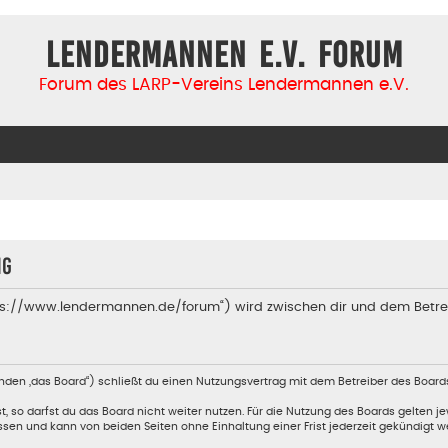
Lendermannen e.V. Forum
Forum des LARP-Vereins Lendermannen e.V.
ng
tps://www.lendermannen.de/forum“) wird zwischen dir und dem Betre
nden „das Board“) schließt du einen Nutzungsvertrag mit dem Betreiber des Boards
so darfst du das Board nicht weiter nutzen. Für die Nutzung des Boards gelten jew
sen und kann von beiden Seiten ohne Einhaltung einer Frist jederzeit gekündigt w