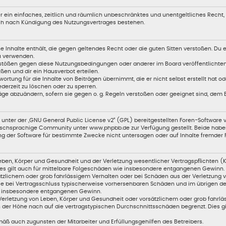
ber ein einfaches, zeitlich und räumlich unbeschränktes und unentgeltliches Recht
uch nach Kündigung des Nutzungsvertrages bestehen.
ine Inhalte enthält, die gegen geltendes Recht oder die guten Sitten verstoßen. Du 
zu verwenden.
erstößen gegen diese Nutzungsbedingungen oder anderer im Board veröffentlicht
en und dir ein Hausverbot erteilen.
ortung für die Inhalte von Beiträgen übernimmt, die er nicht selbst erstellt hat 
ederzeit zu löschen oder zu sperren.
äge abzuändern, sofern sie gegen o. g. Regeln verstoßen oder geeignet sind, dem
unter der „
GNU General Public License v2
“ (GPL) bereitgestellten Foren-Softwar
chsprachige Community unter www.phpbb.de zur Verfügung gestellt. Beide haben k
g der Software für bestimmte Zwecke nicht untersagen oder auf Inhalte fremder 
ben, Körper und Gesundheit und der Verletzung wesentlicher Vertragspflichten (Kar
Dies gilt auch für mittelbare Folgeschäden wie insbesondere entgangenen Gewinn.
tzlichem oder grob fahrlässigem Verhalten oder bei Schäden aus der Verletzung 
 die bei Vertragsschluss typischerweise vorhersehbaren Schäden und im übrigen 
wie insbesondere entgangenen Gewinn.
erletzung von Leben, Körper und Gesundheit oder vorsätzlichem oder grob fahrläs
der Höhe nach auf die vertragstypischen Durchschnittsschäden begrenzt. Dies g
äß auch zugunsten der Mitarbeiter und Erfüllungsgehilfen des Betreibers.