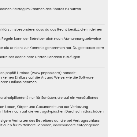
, deinen Beitrag im Rahmen des Boards zu nutzen.
erklärst insbesondere, dass du das Recht besitzt, die in deinen
en Regeln kann der Betreiber dich nach Abmahnung zeitweise
oder die er nicht zur Kenntnis genommen hat. Du gestattest dem
 Betreiber oder einem Dritten Schaden zuzufügen.
e von phpBB Limited (www.phpbb.com) handelt;
einen Einfluss auf die Art und Weise, wie die Software
Foren Einfluss nehmen.
dinalpflichten) nur für Schäden, die auf ein vorsätzliches
von Leben, Körper und Gesundheit und der Verletzung
der Höhe nach auf die vertragstypischen Durchschnittsschäden
sigem Verhalten des Betreibers auf die bei Vertragsschluss
ilt auch für mittelbare Schäden, insbesondere entgangenen