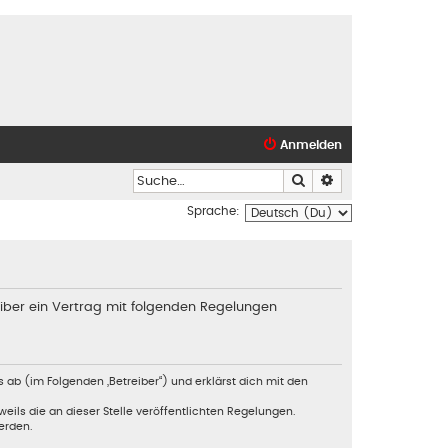
Anmelden
Suche
Erweiterte Suche
Sprache:
iber ein Vertrag mit folgenden Regelungen
 ab (im Folgenden „Betreiber“) und erklärst dich mit den
eils die an dieser Stelle veröffentlichten Regelungen.
erden.