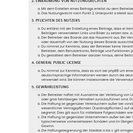
2. EINRÄUMUNG VON NUTZUNGSRECHTEN
Mit dem Erstellen eines Beitrags erteilst du dem Betrei
Das Nutzungsrecht nach Punkt 2, Unterpunkt a bleibt a
3. PFLICHTEN DES NUTZERS
Du erklärst mit der Erstellung eines Beitrags, dass er ke
Beiträgen verwendeten Links und Bilder zu setzen bzw. 
Der Betreiber des Boards übt das Hausrecht aus. Bei V
oder dauerhaft von der Nutzung dieses Boards ausschließ
Du nimmst zur Kenntnis, dass der Betreiber keine Verantw
Betreiber, dein Benutzerkonto, Beiträge und Funktionen j
Du gestattest dem Betreiber darüber hinaus, deine Beitr
4. GENERAL PUBLIC LICENSE
Du nimmst zur Kenntnis, dass es sich bei phpBB um eine 
deutschsprachige Informationen werden durch die deuts
verwendet wird. Sie können insbesondere die Verwendun
5. GEWÄHRLEISTUNG
Der Betreiber haftet mit Ausnahme der Verletzung von Le
oder grob fahrlässiges Verhalten zurückzuführen sind. 
Die Haftung ist gegenüber Verbrauchern außer bei vorsä
wesentlicher Vertragspflichten (Kardinalpflichten) auf
begrenzt. Dies gilt auch für mittelbare Folgeschäden 
Die Haftung ist gegenüber Unternehmern außer bei der V
typischerweise vorhersehbaren Schäden und im Übrigen 
Gewinn.
Die Haftungsbegrenzung der Absätze a bis c gilt sinngem