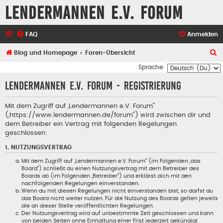
Lendermannen e.V. Forum
FAQ
Anmelden
S
Blog und Homepage
Foren-Übersicht
u
Sprache:
c
Lendermannen e.V. Forum - Registrierung
h
e
Mit dem Zugriff auf „Lendermannen e.V. Forum“
(„https://www.lendermannen.de/forum“) wird zwischen dir und
dem Betreiber ein Vertrag mit folgenden Regelungen
geschlossen:
1. NUTZUNGSVERTRAG
Mit dem Zugriff auf „Lendermannen e.V. Forum“ (im Folgenden „das
Board“) schließt du einen Nutzungsvertrag mit dem Betreiber des
Boards ab (im Folgenden „Betreiber“) und erklärst dich mit den
nachfolgenden Regelungen einverstanden.
Wenn du mit diesen Regelungen nicht einverstanden bist, so darfst du
das Board nicht weiter nutzen. Für die Nutzung des Boards gelten jeweils
die an dieser Stelle veröffentlichten Regelungen.
Der Nutzungsvertrag wird auf unbestimmte Zeit geschlossen und kann
von beiden Seiten ohne Einhaltung einer Frist jederzeit gekündigt