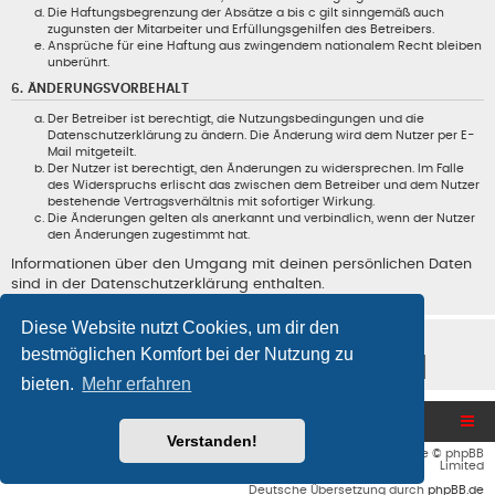
Die Haftungsbegrenzung der Absätze a bis c gilt sinngemäß auch
zugunsten der Mitarbeiter und Erfüllungsgehilfen des Betreibers.
Ansprüche für eine Haftung aus zwingendem nationalem Recht bleiben
unberührt.
6. ÄNDERUNGSVORBEHALT
Der Betreiber ist berechtigt, die Nutzungsbedingungen und die
Datenschutzerklärung zu ändern. Die Änderung wird dem Nutzer per E-
Mail mitgeteilt.
Der Nutzer ist berechtigt, den Änderungen zu widersprechen. Im Falle
des Widerspruchs erlischt das zwischen dem Betreiber und dem Nutzer
bestehende Vertragsverhältnis mit sofortiger Wirkung.
Die Änderungen gelten als anerkannt und verbindlich, wenn der Nutzer
den Änderungen zugestimmt hat.
Informationen über den Umgang mit deinen persönlichen Daten
sind in der Datenschutzerklärung enthalten.
Diese Website nutzt Cookies, um dir den
bestmöglichen Komfort bei der Nutzung zu
bieten.
Mehr erfahren
Blog und Homepage
Foren-Übersicht
Verstanden!
Flat Style by
Ian Bradley
• Powered by
phpBB
® Forum Software © phpBB
Limited
Deutsche Übersetzung durch
phpBB.de