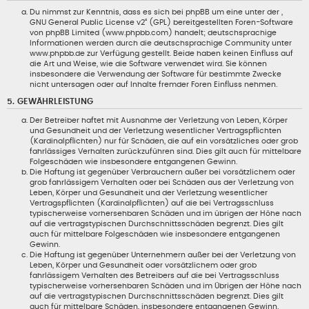
Du nimmst zur Kenntnis, dass es sich bei phpBB um eine unter der „
GNU General Public License v2
“ (GPL) bereitgestellten Foren-Software
von phpBB Limited (www.phpbb.com) handelt; deutschsprachige
Informationen werden durch die deutschsprachige Community unter
www.phpbb.de zur Verfügung gestellt. Beide haben keinen Einfluss auf
die Art und Weise, wie die Software verwendet wird. Sie können
insbesondere die Verwendung der Software für bestimmte Zwecke
nicht untersagen oder auf Inhalte fremder Foren Einfluss nehmen.
5. GEWÄHRLEISTUNG
Der Betreiber haftet mit Ausnahme der Verletzung von Leben, Körper
und Gesundheit und der Verletzung wesentlicher Vertragspflichten
(Kardinalpflichten) nur für Schäden, die auf ein vorsätzliches oder grob
fahrlässiges Verhalten zurückzuführen sind. Dies gilt auch für mittelbare
Folgeschäden wie insbesondere entgangenen Gewinn.
Die Haftung ist gegenüber Verbrauchern außer bei vorsätzlichem oder
grob fahrlässigem Verhalten oder bei Schäden aus der Verletzung von
Leben, Körper und Gesundheit und der Verletzung wesentlicher
Vertragspflichten (Kardinalpflichten) auf die bei Vertragsschluss
typischerweise vorhersehbaren Schäden und im übrigen der Höhe nach
auf die vertragstypischen Durchschnittsschäden begrenzt. Dies gilt
auch für mittelbare Folgeschäden wie insbesondere entgangenen
Gewinn.
Die Haftung ist gegenüber Unternehmern außer bei der Verletzung von
Leben, Körper und Gesundheit oder vorsätzlichem oder grob
fahrlässigem Verhalten des Betreibers auf die bei Vertragsschluss
typischerweise vorhersehbaren Schäden und im Übrigen der Höhe nach
auf die vertragstypischen Durchschnittsschäden begrenzt. Dies gilt
auch für mittelbare Schäden, insbesondere entgangenen Gewinn.