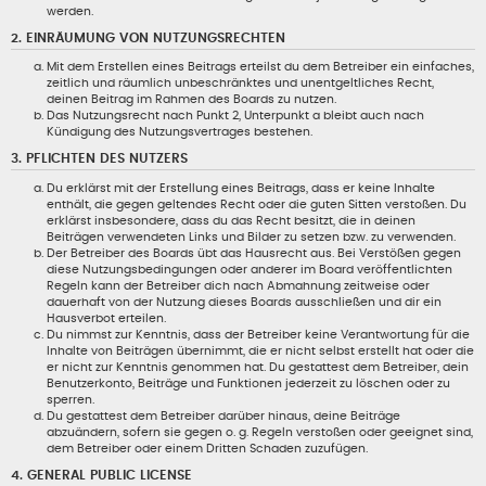
werden.
2. EINRÄUMUNG VON NUTZUNGSRECHTEN
Mit dem Erstellen eines Beitrags erteilst du dem Betreiber ein einfaches,
zeitlich und räumlich unbeschränktes und unentgeltliches Recht,
deinen Beitrag im Rahmen des Boards zu nutzen.
Das Nutzungsrecht nach Punkt 2, Unterpunkt a bleibt auch nach
Kündigung des Nutzungsvertrages bestehen.
3. PFLICHTEN DES NUTZERS
Du erklärst mit der Erstellung eines Beitrags, dass er keine Inhalte
enthält, die gegen geltendes Recht oder die guten Sitten verstoßen. Du
erklärst insbesondere, dass du das Recht besitzt, die in deinen
Beiträgen verwendeten Links und Bilder zu setzen bzw. zu verwenden.
Der Betreiber des Boards übt das Hausrecht aus. Bei Verstößen gegen
diese Nutzungsbedingungen oder anderer im Board veröffentlichten
Regeln kann der Betreiber dich nach Abmahnung zeitweise oder
dauerhaft von der Nutzung dieses Boards ausschließen und dir ein
Hausverbot erteilen.
Du nimmst zur Kenntnis, dass der Betreiber keine Verantwortung für die
Inhalte von Beiträgen übernimmt, die er nicht selbst erstellt hat oder die
er nicht zur Kenntnis genommen hat. Du gestattest dem Betreiber, dein
Benutzerkonto, Beiträge und Funktionen jederzeit zu löschen oder zu
sperren.
Du gestattest dem Betreiber darüber hinaus, deine Beiträge
abzuändern, sofern sie gegen o. g. Regeln verstoßen oder geeignet sind,
dem Betreiber oder einem Dritten Schaden zuzufügen.
4. GENERAL PUBLIC LICENSE